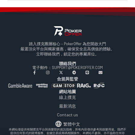
踏入撲克圈層核心 – PokerOffer 為您開啟大門
嚴選頂尖平台與獨家優惠，確保安全且高價值的體驗。
立即聯絡我們，鎖定您的專屬席位。
聯絡我們
電子郵件：SUPPORT@POKEROFFER.COM
合規與監管
網站地圖
線上撲克
最新消息
Contact us
繁體中文
本網站僅提供有關撲克平台與俱樂部的資訊指南，所有內容僅供參考與娛樂用途。我們不
提供任何形式的賭博服務、金錢交易或籌碼相關操作。本網站不參與、亦不協助任何存