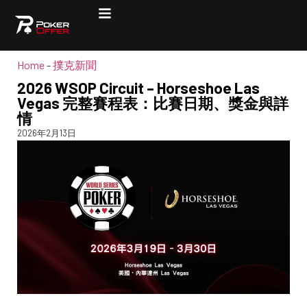
Home
-
撲克新聞
2026 WSOP Circuit – Horseshoe Las
Vegas 完整賽程表：比賽日期、獎金與詳
情
2026年2月13日