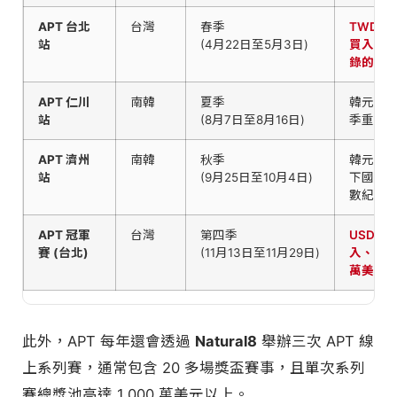
APT 台北
台灣
春季
TWD 50
站
(4月22日至5月3日)
買入、
錄的超
APT 仁川
南韓
夏季
韓元買
站
(8月7日至8月16日)
季重頭
APT 濟州
南韓
秋季
韓元買
站
(9月25日至10月4日)
下國際
數紀錄
APT 冠軍
台灣
第四季
USD 10
賽 (台北)
(11月13日至11月29日)
入、保底 
萬美元
此外，APT 每年還會透過
Natural8
舉辦三次 APT 線
上系列賽，通常包含 20 多場獎盃賽事，且單次系列
賽總獎池高達 1,000 萬美元以上。