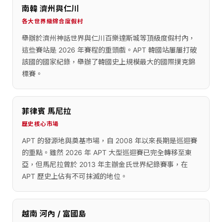
南韓 濟州與仁川
各大世界級綜合度假村
舉辦於濟州神話世界與仁川百樂達斯城等頂級度假村內，
這些賽站是 2026 年賽程的重頭戲。APT 韓國站屢屢打破
該國的國家紀錄，舉辦了韓國史上規模最大的國際撲克錦
標賽。
菲律賓 馬尼拉
歷史核心市場
APT 的發源地與奠基市場，自 2008 年以來長期是巡迴賽
的重點。雖然 2026 年 APT 大型巡迴賽已完全轉移至東
亞，但馬尼拉曾於 2013 年主辦金氏世界紀錄賽事，在
APT 歷史上佔有不可抹滅的地位。
越南 河內 / 富國島