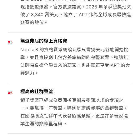
現指數型爆發。官方數據證實，2025 年單季總獎池突
破了 8,340 萬美元，確立了 APT 作為全球成長最快巡
迴賽的地位。
無遠弗屆的線上資格賽
05
Natural8 的資格賽系統讓玩家只需幾美元就能開始挑
戰，並且直接送出包含差旅補助的完整套票。這讓無
法輕易負擔全額買入的玩家，也能真正享受 APT 的大
賽魅力。
極高的社群聲望
06
獅子獎盃已經成為亞洲撲克圈最夢寐以求的獎項之
一。能贏得一座獎盃，特別是旗艦賽事的金獅獎盃，
在國際撲克社群中代表著極高榮耀，更是許多玩家職
業生涯的巔峰里程碑。