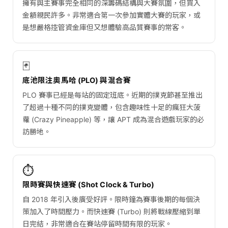
擁有與主賽事完全相同的深籌碼結構與大賽氛圍，但買入
金額親民許多。非常適合第一次參加實體大賽的玩家，或
是想嚴格控管資金庫但又想體驗高品質賽事的常客。
🃏
底池限注奧馬哈 (PLO) 與混合賽
PLO 賽事已經是每站的固定班底。近期的撲克節甚至推出
了超過十種不同的撲克變體，包含趣味性十足的瘋狂大菠
蘿 (Crazy Pineapple) 等，讓 APT 成為混合遊戲玩家的必
訪勝地。
⏱️
限時賽與快速賽 (Shot Clock & Turbo)
自 2018 年引入後廣受好評。限時鐘為賽事後期的每個決
策加入了時間壓力。而快速賽 (Turbo) 則將戰線壓縮到單
日完結，非常適合在賽站停留時間有限的玩家。