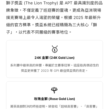
獅子獎盃 (The Lion Trophy) 是 APT 最具識別度的品
牌象徵，不僅定義了巡迴賽的靈魂，更成為亞洲現場
撲克賽場上最令人渴望的榮耀。根據 2025 年最新升
級的官方標準，獎盃系統已經精簡為三大核心「獅
子」，以代表不同層級的賽事地位。
🥇
24K 金獅 (24K Gold Lion)
系列賽中最崇高的榮譽，專屬於主賽事冠軍。這座極具標誌性的
獎盃更榮獲了 2023 年 GPI 最佳獎盃獎的肯定。
🌹
玫瑰金獅 (Rose Gold Lion)
菁英高額對決的終極證明。頒發給「超級高客賽」、「高客賽」