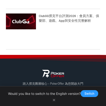
ClubGG撲克平台評測2026：會員方案、俱
樂部、遊戲、App與安全性完整解析
踏入撲克圈層核心 – PokerOffer 為您開啟大門
嚴選頂尖平台與獨家優惠，確保安全且高價值的體驗。
立即聯絡我們，鎖定您的專屬席位。
Would you like to switch to the English version?
Switch
×
聯絡我們
電子郵件：SUPPORT@POKEROFFER.COM