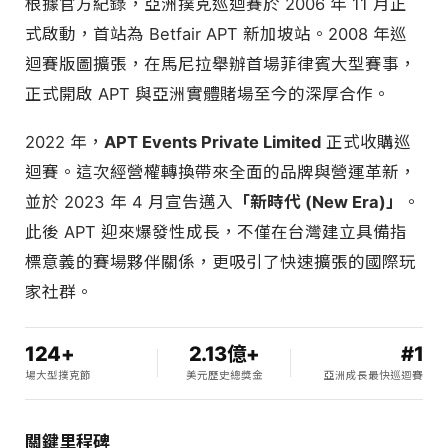
根據官方紀錄，亞洲撲克巡迴賽於 2006 年 11 月正
式啟動，首站為 Betfair APT 新加坡站。2008 年巡
迴賽版圖擴張，在馬尼拉舉辦首場菲律賓大型賽事，
正式開啟 APT 與亞洲實體賭場至今的深厚合作。
2022 年，
APT Events Private Limited
正式收購巡
迴賽。這次經營權轉換帶來全面的品牌與營運革新，
並於 2023 年 4 月宣告邁入
「新時代 (New Era)」
。
此後 APT 迎來爆發性成長，不僅在台灣建立具備指
標意義的賽場夥伴關係，更吸引了快速擴張的國際玩
家社群。
124+
2.13億+
#1
場大型撲克節
美元歷史總獎金
亞洲成長最快巡迴賽
關鍵里程碑