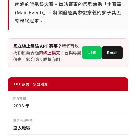
南韓的旗艦級大賽。每站賽事的最強焦點「主賽事
(Main Event)」，將頒發極具象徵意義的獅子獎盃
給最終冠軍。
想在線上體驗 APT 賽事？
我們可以
為你推薦合適的
線上撲克
平台與專屬
LINE
Email
優惠，歡迎隨時聯繫我們。
APT 撲克：快速瀏覽
創辦年份
2006 年
主要涵蓋區域
亞太地區