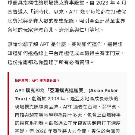
球最具指標性的現場撲克賽事殿堂。自 2023 年 4 月
宣告邁入「新時代」以來，APT 幾乎每站都在打破保
底獎池與參賽人數的歷史紀錄，吸引全亞洲甚至世界
各地的玩家齊聚台北、濟州島與仁川等地。
無論你想了解 APT 是什麼、賽制如何運作，還是想
知道如何透過線上平台用極低成本贏得主賽事門票，
這份指南都為你整理了所有必備資訊。
快速解答：APT 撲克是什麼？
APT 撲克
即為
「亞洲撲克巡迴賽」(Asian Poker
Tour)
，創辦於 2006 年，是亞太地區成長最快的
現場撲克錦標賽品牌。APT 過去在台灣、菲律賓、
南韓與越南等地舉辦為期十多天、包含上百場賽事
的撲克系列賽。雖然過去在菲律賓與越南打下深厚
基礎，但 2026 年賽季將火力全開，專注於台灣與