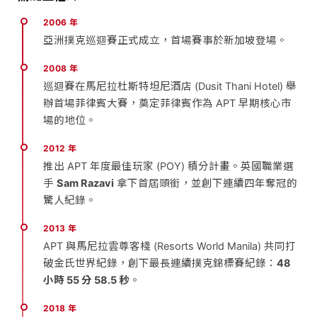
2006 年
亞洲撲克巡迴賽正式成立，首場賽事於新加坡登場。
2008 年
巡迴賽在馬尼拉杜斯特坦尼酒店 (Dusit Thani Hotel) 舉
辦首場菲律賓大賽，奠定菲律賓作為 APT 早期核心市
場的地位。
2012 年
推出 APT 年度最佳玩家 (POY) 積分計畫。英國職業選
手
Sam Razavi
拿下首屆頭銜，並創下連續四年奪冠的
驚人紀錄。
2013 年
APT 與馬尼拉雲尊客棧 (Resorts World Manila) 共同打
破金氏世界紀錄，創下最長連續撲克錦標賽紀錄：
48
小時 55 分 58.5 秒
。
2018 年