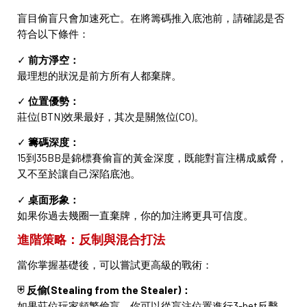
盲目偷盲只會加速死亡。在將籌碼推入底池前，請確認是否
符合以下條件：
✓
前方淨空：
最理想的狀況是前方所有人都棄牌。
✓
位置優勢：
莊位(BTN)效果最好，其次是關煞位(CO)。
✓
籌碼深度：
15到35BB是錦標賽偷盲的黃金深度，既能對盲注構成威脅，
又不至於讓自己深陷底池。
✓
桌面形象：
如果你過去幾圈一直棄牌，你的加注將更具可信度。
進階策略：反制與混合打法
當你掌握基礎後，可以嘗試更高級的戰術：
⛨
反偷(Stealing from the Stealer)：
如果莊位玩家頻繁偷盲，你可以從盲注位置進行3-bet反擊。