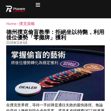
Home
-
撲克策略
德州撲克偷盲教學：拒絕坐以待斃，利用
後位優勢「零攤牌」獲利
2025年12月4日
在撲克世界裡，等待一手好牌是通往失敗的最快路徑。無論
你是線上微級別現金桌的常客，還是多桌錦標賽(MTT)的參賽