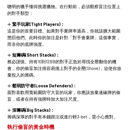
聰明的獵手懂得挑選獵物。在行動前，必須觀察盲注位置上
的對手類型：
𖥠
緊手玩家(Tight Players)：
這是你的首要目標。如果對手棄牌率過高，你就該擴大範圍
懲罰他們。此時你的加注是針對「對手會棄牌」這個事實，
而非你的底牌強度。
𖥠
短籌碼(Short Stacks)：
務必謹慎。持有10到12BB的對手正急於尋找全壓翻倍的機
會，你的偷盲加注很容易撞上對手的全壓(Shove)，迫使你放
棄投入的籌碼。
𖥠
鬆弱防守者(Loose Defenders)：
面對喜歡用寬範圍防守大盲的玩家，你應該放棄邊緣牌的偷
盲，或者在持有強牌時加大加注尺度。
𖥠
深籌碼(Big Stacks)：
籌碼深厚的對手有本錢跟注或進行輕3-bet，需小心應對。
執行偷盲的黃金時機