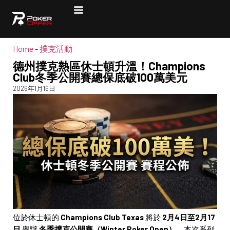
Home
-
撲克活動
德州撲克熱區休士頓升溫！Champions
Club冬季公開賽總保底破100萬美元
2026年1月16日
位於休士頓的
Champions Club Texas
將於
2月4日至2月17
日
舉辦
冬季撲克公開賽（Winter Poker Open）
。本次系列