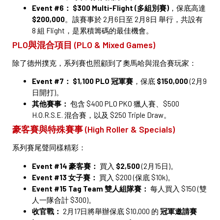
Event #6：
$300 Multi-Flight (多組別賽)
，保底高達
$200,000
。該賽事於 2月6日至 2月8日 舉行，共設有
8 組 Flight，是累積籌碼的最佳機會。
PLO與混合項目 (PLO & Mixed Games)
除了德州撲克，系列賽也照顧到了奧馬哈與混合賽玩家：
Event #7：
$1,100 PLO 冠軍賽
，保底
$150,000
(2月9
日開打)。
其他賽事：
包含 $400 PLO PKO 獵人賽、$500
H.O.R.S.E. 混合賽，以及 $250 Triple Draw。
豪客賽與特殊賽事 (High Roller & Specials)
系列賽尾聲同樣精彩：
Event #14 豪客賽：
買入
$2,500
(2月15日)。
Event #13 女子賽：
買入 $200 (保底 $10k)。
Event #15 Tag Team 雙人組隊賽：
每人買入 $150 (雙
人一隊合計 $300)。
收官戰：
2月17日將舉辦保底 $10,000 的
冠軍邀請賽