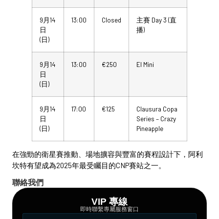
9月14
13:00
Closed
主賽 Day 3 (直
日
播)
(日)
9月14
13:00
€250
El Mini
日
(日)
9月14
17:00
€125
Clausura Copa
日
Series – Crazy
(日)
Pineapple
在強勁的衛星賽推動、場地擴容與豐富的賽程設計下，阿利
坎特有望成為2025年最受矚目的CNP賽站之一。
聯絡我們
VIP 專線
即時聯繫專屬服務窗口