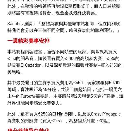
此外，在臨海的帳篷將再增設12至15張桌子，而入口展覽廳
則將設有電視轉播舞台、現金桌及最終決賽桌。
Sánchez強調：「整體桌數與其他城市站相同，但在阿利坎
特我們會分散在三個不同空間，確保賽事能夠順利運行。」
一週精彩賽事安排
本站賽程內容豐富，適合不同類型的玩家。揭幕戰為買入
€150的開幕賽，隨後還有買入€1,100的高額豪客賽、€185的
懸賞賽El Cazador，以及深受歡迎的四張牌賽制—買入€150的
奧馬哈。
其中最受矚目的主賽事買入費用為€550，玩家將獲得50,000
籌碼，盲注級距為45分鐘，共設四個起始日，包括一場周六
上午的Turbo快節奏組。主賽將於第2天與第3天進行直播，讓
外界也能同步感受比賽張力。
此外，還有買入€250的El Mini副賽，以及以Crazy Pineapple
為賽制的封關賽（買入€125），為整個系列畫下句點。
積分榜競爭白熱化