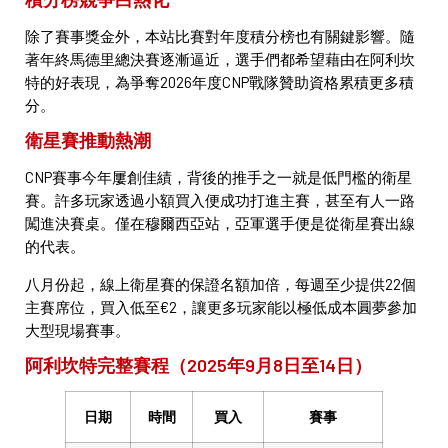
除了賽事獎金外，本站比賽對年度積分榜也有關鍵影響。隨
著年終馬德里總決賽逐漸逼近，選手們都希望藉由在阿利坎
特的好表現，為爭奪2026年度CNP戰隊贊助資格累積更多積
分。
衛星賽推動熱潮
CNP賽事今年屢創佳績，背後的推手之一就是低門檻的衛星
賽。許多玩家透過小額買入便成功打進主賽，甚至有人一路
闖進決賽桌。僅在穆爾西亞站，亞軍選手便是從衛星賽出線
的代表。
八月份起，線上衛星賽的保證名額加倍，每週至少提供22個
主賽席位，買入低至€2，讓更多玩家能以極低成本圓夢參加
大型現場賽事。
阿利坎特完整賽程（2025年9月8日至14日）
日期
時間
買入
賽事