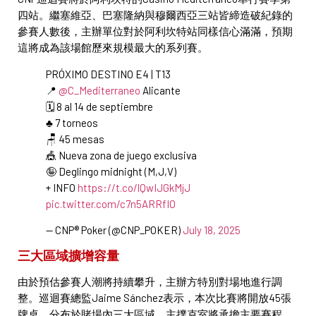
四站。繼塞維亞、巴塞隆納與穆爾西亞三站皆締造破紀錄的
參賽人數後，主辦單位對於阿利坎特站同樣信心滿滿，預期
這將成為該場館歷來規模最大的系列賽。
PRÓXIMO DESTINO E4 | T13
📍
@C_Mediterraneo
Alicante
🗓️ 8 al 14 de septiembre
♣️ 7 torneos
🪑 45 mesas
🎪 Nueva zona de juego exclusiva
🤪 Deglingo midnight (M,J,V)
+ INFO
https://t.co/lQwIJGkMjJ
pic.twitter.com/c7n5ARRfIO
— CNP® Poker (@CNP_POKER)
July 18, 2025
三大區域擴增容量
由於預估參賽人潮將持續攀升，主辦方特別對場地進行調
整。巡迴賽總監Jaime Sánchez表示，本次比賽將開放45張
牌桌，分布於賭場內三大區域。主撲克室將承擔主要賽程，