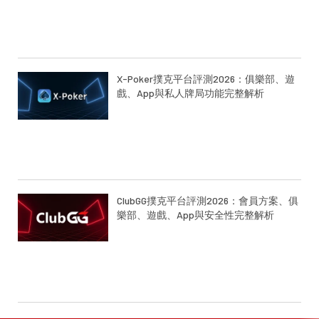
X-Poker撲克平台評測2026：俱樂部、遊
戲、App與私人牌局功能完整解析
ClubGG撲克平台評測2026：會員方案、俱
樂部、遊戲、App與安全性完整解析