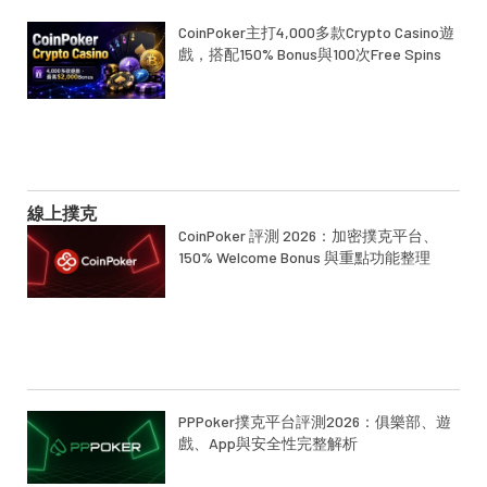
CoinPoker主打4,000多款Crypto Casino遊
戲，搭配150% Bonus與100次Free Spins
線上撲克
CoinPoker 評測 2026：加密撲克平台、
150% Welcome Bonus 與重點功能整理
PPPoker撲克平台評測2026：俱樂部、遊
戲、App與安全性完整解析