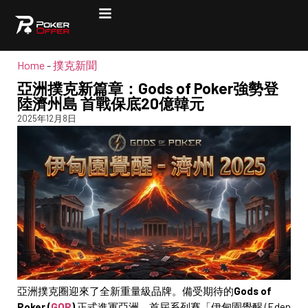
Home
-
撲克新聞
亞洲撲克新篇章：Gods of Poker強勢登
陸濟州島 首戰保底20億韓元
2025年12月8日
亞洲撲克圈迎來了全新重量級品牌。備受期待的
Gods of
Poker (
GOP
)
正式進軍亞洲，首屆系列賽「伊甸園覺醒 (Eden