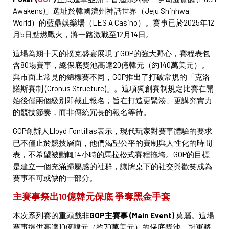
Awakens)」選址於韓國濟州神話世界（Jeju Shinhwa
World）的藍鼎娛樂場（LES A Casino）。賽事已於2025年12
月5日點燃戰火，將一路激戰至12月14日。
這場為期十天的撲克盛宴展現了GOP的強大野心，賽程表包
含80場賽事，總保底獎池高達20億韓元（約140萬美元）。
與市面上常見的錦標賽不同，GOP推出了打破常規的「克洛
諾斯賽制 (Cronus Structure)」。這項獨創賽制規定比賽在開
始後僅兩個級別即截止報名，旨在打造更緊湊、更講究實力
的競技節奏，而非傳統冗長的報名等待。
GOP創辦人Lloyd Fontillas表示，現代玩家對賽事體驗的要求
已不僅止於競技層面，他們渴望公平的賽制與人性化的時間
表，不希望被動輒14小時的馬拉松式賽程拖垮。GOP的目標
是建立一個充滿歸屬感的社群，讓牌桌下的社交與歡笑成為
賽事不可或缺的一部分。
主賽事祭出10億韓元保底 爭奪黑金手套
本次系列賽的重頭戲非
GOP主賽事 (Main Event)
莫屬。這場
賽事提供高達10億韓元（約70萬美元）的保底獎池，冠軍將