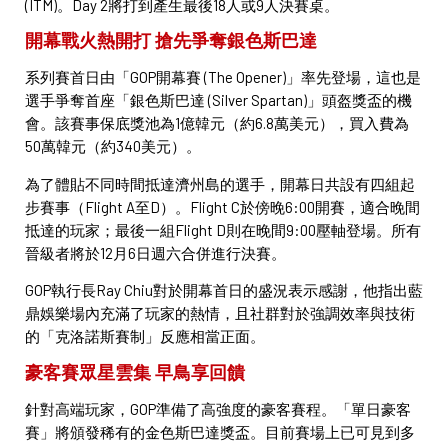
(ITM)。Day 2將打到產生最後18人或9人決賽桌。
開幕戰火熱開打 搶先爭奪銀色斯巴達
系列賽首日由「GOP開幕賽 (The Opener)」率先登場，這也是
選手爭奪首座「銀色斯巴達 (Silver Spartan)」頭盔獎盃的機
會。該賽事保底獎池為1億韓元（約6.8萬美元），買入費為
50萬韓元（約340美元）。
為了體貼不同時間抵達濟州島的選手，開幕日共設有四組起
步賽事（Flight A至D）。Flight C於傍晚6:00開賽，適合晚間
抵達的玩家；最後一組Flight D則在晚間9:00壓軸登場。所有
晉級者將於12月6日週六合併進行決賽。
GOP執行長Ray Chiu對於開幕首日的盛況表示感謝，他指出藍
鼎娛樂場內充滿了玩家的熱情，且社群對於強調效率與技術
的「克洛諾斯賽制」反應相當正面。
豪客賽眾星雲集 早鳥享回饋
針對高端玩家，GOP準備了高強度的豪客賽程。「單日豪客
賽」將頒發稀有的金色斯巴達獎盃。目前賽場上已可見到多