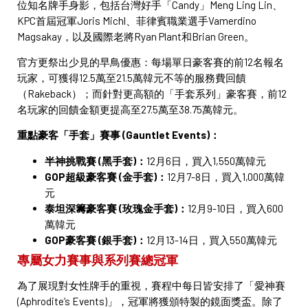
位知名牌手身影，包括台灣好手「Candy」Meng Ling Lin、
KPC首屆冠軍Joris Michl、菲律賓職業選手Vamerdino
Magsakay，以及國際老將Ryan Plant和Brian Green。
官方更祭出少見的早鳥優惠：每場單日豪客賽的前12名報名
玩家，可獲得12.5萬至21.5萬韓元不等的服務費回饋
（Rakeback）；而針對更高額的「手套系列」豪客賽，前12
名玩家的回饋金額更提高至27.5萬至38.75萬韓元。
重點豪客「手套」賽事 (Gauntlet Events)：
半神挑戰賽 (黑手套)：
12月6日，買入1,550萬韓元
GOP超級豪客賽 (金手套)：
12月7-8日，買入1,000萬韓
元
泰坦深籌豪客賽 (玫瑰金手套)：
12月9-10日，買入600
萬韓元
GOP豪客賽 (銀手套)：
12月13-14日，買入550萬韓元
專屬女力賽事與系列賽總冠軍
為了展現對女性牌手的重視，賽程中每日皆安排了「愛神賽
(Aphrodite’s Events)」，冠軍將獲頒特製的鏡面獎盃。除了