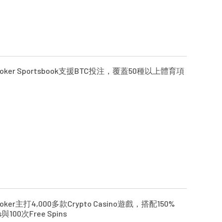
nPoker Sportsbook支援BTC投注，覆蓋50種以上體育項
Poker主打4,000多款Crypto Casino遊戲，搭配150%
s與100次Free Spins