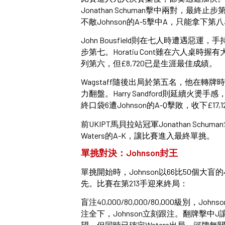
Jonathan Schuman擊中兩對，最終止
不敵Johnson的A-5擊中A，只能拿下第
John Bousfield則在七人時遭遇惡運，手
步第七。Horatiu Cont雖在六人桌時
列第六，但£8,720已是生涯最佳成績。
Wagstaff隨後出局於第五名，他在轉牌
力翻盤。Harry Sandford則延續
終口袋6遭Johnson的A-Q擊敗，收下£17,1
前UKIPT馬貝拉站冠軍Jonathan Schu
Waters的A-K，讓比賽進入最終單挑。
單挑對決：Johnson封王
單挑開始時，Johnson以66比50個
先。比賽在第213手迎來終局：
盲注40,000/80,000/80,000級別，
注全下，Johnson立刻跟注。翻牌擊中J
望，但同時已確定Waters出局。河牌無關