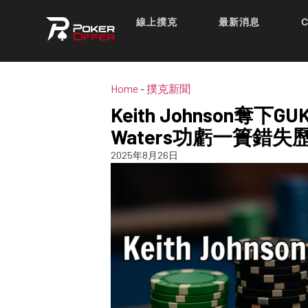
線上撲克
最新消息
Home
-
撲克新聞
Keith Johnson奪下
Waters功虧一簣錯失
2025年8月26日