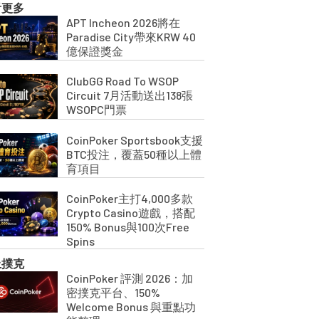
看更多
APT Incheon 2026將在
Paradise City帶來KRW 40
億保證獎金
ClubGG Road To WSOP
Circuit 7月活動送出138張
WSOPC門票
CoinPoker Sportsbook支援
BTC投注，覆蓋50種以上體
育項目
CoinPoker主打4,000多款
Crypto Casino遊戲，搭配
150% Bonus與100次Free
Spins
上撲克
CoinPoker 評測 2026：加
密撲克平台、150%
Welcome Bonus 與重點功