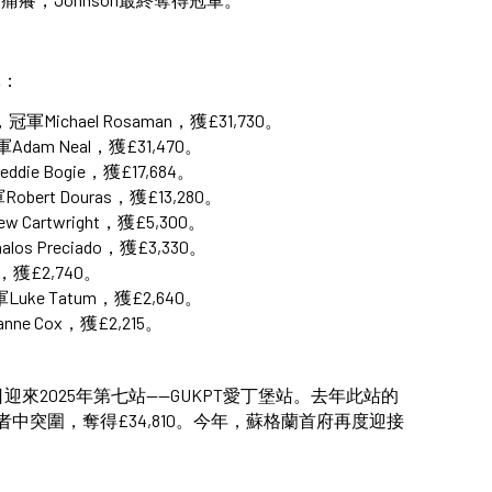
軍：
軍Michael Rosaman，獲£31,730。
dam Neal，獲£31,470。
ie Bogie，獲£17,684。
bert Douras，獲£13,280。
 Cartwright，獲£5,300。
os Preciado，獲£3,330。
獲£2,740。
ke Tatum，獲£2,640。
e Cox，獲£2,215。
迎來2025年第七站——GUKPT愛丁堡站。去年此站的
名參賽者中突圍，奪得£34,810。今年，蘇格蘭首府再度迎接