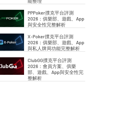
能整理
PPPoker撲克平台評測
2026：俱樂部、遊戲、App
與安全性完整解析
X-Poker撲克平台評測
2026：俱樂部、遊戲、App
與私人牌局功能完整解析
ClubGG撲克平台評測
2026：會員方案、俱樂
部、遊戲、App與安全性完
整解析