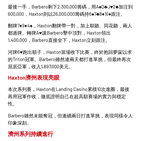
最後一手，Barbero剩下2,300,000籌碼，用A♠Q♣J♥2♣加注到
600,000，Haxton則以26,000,000籌碼持6♠7♣8♦10♦跟注。
翻牌7♦9♦4♠，Haxton翻牌帶一對，加上順聽、同花聽，兩人
都過牌。轉牌A♥讓Barbero擊中頂對，Haxton領出
1,400,000，Barbero直接全下，Haxton立刻跟注。
河牌6♥跑出順子，Haxton當場收下比賽，終於抱回夢寐以求
的Triton冠軍。Barbero雖然連兩天都打進單挑，但最終再次
屈居亞軍，收入1,897,000美元。
Haxton濟州表現亮眼
本次系列賽，Haxton在Landing Casino累積10次進圈，最後
再用冠軍作收，徹底證明自己在超高額賽場的實力與穩定
性。
Barbero雖然未能奪冠，但連續兩日打進單挑，表現同樣令人
印象深刻。
濟州系列持續進行