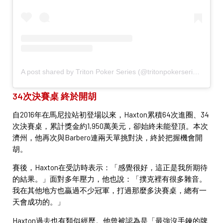
A post shared by Triton Poker Series (@tritonpokerseries)
34次決賽桌 終於開胡
自2016年在馬尼拉站初登場以來，Haxton累積64次進圈、34
次決賽桌，累計獎金約1,950萬美元，卻始終未能登頂。本次
濟州，他再次與Barbero連兩天單挑對決，終於把握機會開
胡。
賽後，Haxton在受訪時表示：「感覺很好，這正是我所期待
的結果。」面對多年壓力，他也說：「撲克裡有很多雜音。
我在其他地方也贏過不少冠軍，打過那麼多決賽桌，總有一
天會成功的。」
Haxton過去也有類似經歷。他曾被認為是「最強沒手鍊的牌