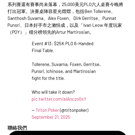
系列賽還有賽事尚未落幕，25,000美元PLO六人桌賽今晚將
打出冠軍。決賽桌陣容星光熠熠，包括Ben Tollerene、
Santhosh Suvarna、Alex Foxen、Dirk Gerritse、Punnat
Punsri、日本好手市之瀨恒成，以及「Ivan Leow 年度玩家
（POY）」積分榜領先的Artur Martirosian。
Event #13: $25K PLO 6-Handed
Final Table.
Tollerene, Suvarna, Foxen, Gerritse,
Punsri, Ichinose, and Martirosian
fight for the title.
Who will take it down?
pic.twitter.com/aIAnczo0sY
—
Triton Poker
(@tritonpoker)
September 21, 2025
聯絡我們