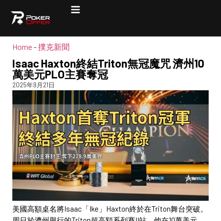
Home
-
撲克新聞
Isaac Haxton終結Triton無冠魔咒 濟州10
萬美元PLO主賽奪冠
2025年9月21日
美國高額桌名將Isaac「Ike」Haxton終於在Triton舞台突破。
周日於濟州舉行的Triton超高額系列賽II站，他在10萬美元