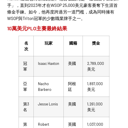
手」，直到2023年才在WSOP 25,000美元豪客賽奪下生涯首
條金手鍊。如今，他再度跨過另一道門檻，成為同時擁有
WSOP與Triton冠軍的少數職業牌手之一。
10萬美元PLO主賽最終結果
名
玩家
國籍
獎金
次
冠
Isaac Haxton
美國
2,789,000
軍
美元
亞
Nacho
阿根
1,897,000
軍
Barbero
廷
美元
第3
Jesse Lonis
美國
1,261,000
名
美元
第
Robert
英國
1,037,000