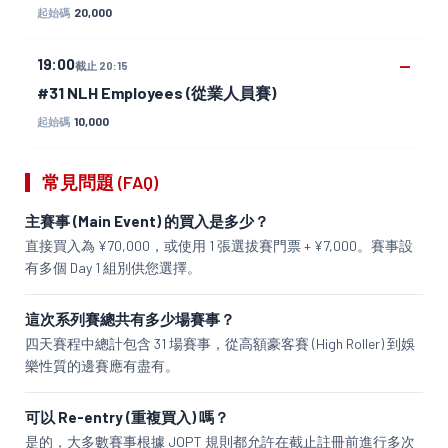
20,000
起始碼
19:00
—
截止 20:15
#31 NLH Employees (從業人員賽)
10,000
起始碼
常見問題 (FAQ)
主賽事 (Main Event) 的買入是多少？
直接買入為 ¥70,000，或使用 1 張選拔賽門票 + ¥7,000。賽事設
有多個 Day 1 組別供您選擇。
這次系列賽總共有多少場賽事？
四天賽程中總計包含 31 場賽事，從高額豪客賽 (High Roller) 到娛
樂性質的邊賽應有盡有。
可以 Re-entry (重複買入) 嗎？
是的，大多數賽事根據 JOPT 規則都允許在截止註冊前進行多次