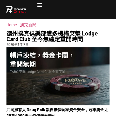
Home
-
撲克新聞
德州撲克俱樂部遭多機構突擊 Lodge
Card Club 至今無確定重開時間
2026年3月17日
共同擁有人 Doug Polk 親自擔保玩家資金安全，冠軍獎金近
20萬4000美元恐仍懸而未付