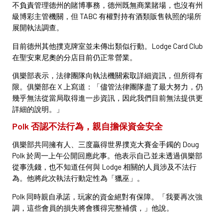
不負責管理德州的賭博事務，德州既無商業賭場，也沒有州
級博彩主管機關，但 TABC 有權對持有酒類販售執照的場所
展開執法調查。
目前德州其他撲克牌室並未傳出類似行動。Lodge Card Club
在聖安東尼奧的分店目前仍正常營業。
俱樂部表示，法律團隊向執法機關索取詳細資訊，但所得有
限。俱樂部在 X 上寫道：「儘管法律團隊盡了最大努力，仍
幾乎無法從當局取得進一步資訊，因此我們目前無法提供更
詳細的說明。」
Polk 否認不法行為，親自擔保資金安全
俱樂部共同擁有人、三度贏得世界撲克大賽金手鐲的 Doug
Polk 於周一上午公開回應此事。他表示自己並未透過俱樂部
從事洗錢，也不知道任何與 Lodge 相關的人員涉及不法行
為。他將此次執法行動定性為「獵巫」。
Polk 同時親自承諾，玩家的資金絕對有保障。「我要再次強
調，這些會員的損失將會獲得完整補償，」他說。