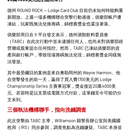
德州 ROUND ROCK — Lodge Card Club 目前仍未知何時能夠重
新開放。上週一場多機構聯合突擊行動過後，俱樂部帳戶遭
凍結，玩家既無法兌換籌碼，錦標賽獎金也還沒著落。
俱樂部周日在 X 平台發文表示，德州酒類飲料委員會
（TABC）在此次行動中並未逮捕任何人，也尚未對俱樂部經
營層或股東提出任何指控。然而，TABC 已凍結俱樂部的資
產與銀行帳戶，導致現場籌碼無法兌現，錦標賽獎金同樣無
法發放。
其中最受矚目的案例是來自奧勒岡州的 Wayne Harmon。他
在突擊發生的前一天，贏得了買入費1700美元的 Lodge
Championship Series 主賽事冠軍，獎金接近20萬4000美
元。若當時是以支票或電匯方式付款，這筆錢至今可能仍分
文未到。
三個執法機構聯手，指向洗錢調查
此次突擊由 TABC 主導，Williamson 縣警長辦公室與美國國
稅局（IRS）同步參與，調查焦點為洗錢嫌疑。TABC 本身並