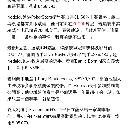
奪得冠軍，帶走€336,790。
Nedelcu透過PokerStars衛星賽取得€1,150的主賽資格，線上
與現場都有亮眼成績。他日前剛在
SCOOP
奪冠，現場賽事累
積獎金也已超過200萬美元。賽後他說：「難以置信，這是
非常、非常特別的事情，我真的說不出來。」
最後5位選手達成ICM協議，繼續競爭冠軍獎杯及額外的
€70,227。德國選手Oliver Gayko以第5名到手€285,380，是
Nedelcu以外收入最高的選手。亞軍Danilo Donnini來自義大
利，拿下€257,660。
愛爾蘭本地選手Daryl McAleenan收下€250,500，超過他個人
生涯現場賽事累積獎金的兩倍。McAleenan長年參加愛爾蘭
公開賽，他曾說這個賽事是小額選手一年最想打的一站，如
果只選一個賽事，就是這個。
義大利選手Francesco Gisolfi平日在薩萊諾一家咖啡廳工
作，用€10在PokerStars衛星賽取得資格，以第6名完賽，拿
走€105,070。