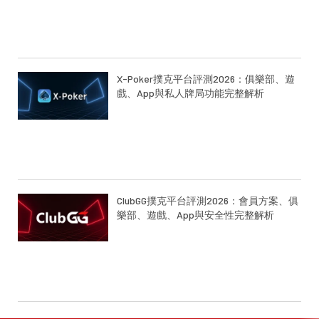
X-Poker撲克平台評測2026：俱樂部、遊
戲、App與私人牌局功能完整解析
ClubGG撲克平台評測2026：會員方案、俱
樂部、遊戲、App與安全性完整解析