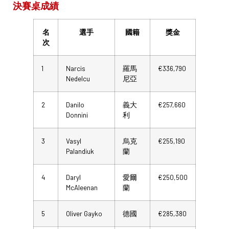
決賽桌成績
名
選手
國籍
獎金
次
1
Narcis
羅馬
€336,790
Nedelcu
尼亞
2
Danilo
義大
€257,660
Donnini
利
3
Vasyl
烏克
€255,190
Palandiuk
蘭
4
Daryl
愛爾
€250,500
McAleenan
蘭
5
Oliver Gayko
德國
€285,380