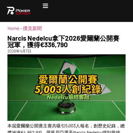
Home
-
撲克新聞
Narcis Nedelcu拿下2026愛爾蘭公開賽
冠軍，獲得€336,790
2026年4月7日
本屆愛爾蘭公開賽主賽共吸引5,003人報名，創歷史紀錄，總
獎池達€4,852,910。羅馬尼亞選手Narcis Nedelcu撐到最後，