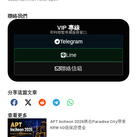
聯絡我們
VIP 專線
即時聯繫專屬服務窗口
Telegram
Line
聯絡信箱
分享這篇文章
查看更多
APT Incheon 2026將在Paradise City帶來
KRW 40億保證獎金