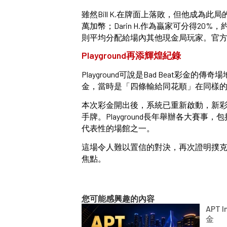
雖然Bill K.在牌面上落敗，但他成為
萬加幣；Darin H.作為贏家可分得20
則平均分配給場內其他現金局玩家。官
Playground再添輝煌紀錄
Playground可說是Bad Beat彩金
金，當時是「四條輸給同花順」在同樣的$
本次彩金開出後，系統已重新啟動，新彩
手牌。Playground長年舉辦各大賽事
代表性的場館之一。
這場令人難以置信的對決，再次證明撲克桌上
焦點。
您可能感興趣的內容
APT 
金