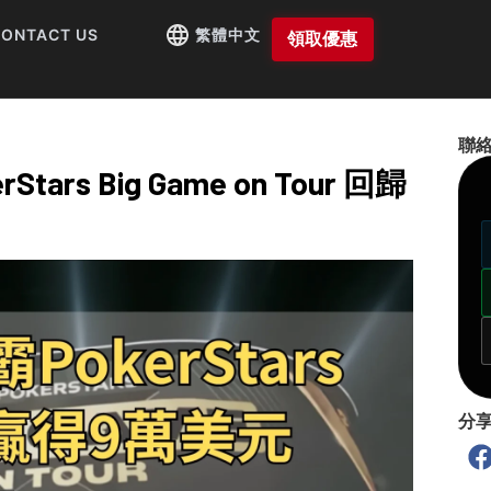
CONTACT US
繁體中文
領取優惠
聯
rStars Big Game on Tour 回歸
分