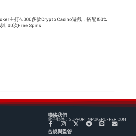
Poker主打4,000多款Crypto Casino遊戲，搭配150%
s與100次Free Spins
聯絡我們
電子郵件：SUPPORT@POKEROFFER.COM
合規與監管