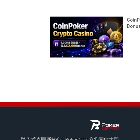
Coin
Bonu
踏入撲克圈層核心 – PokerOffer 為您開啟大門