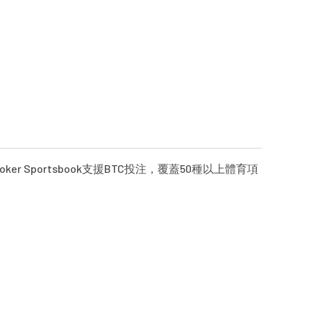
nPoker Sportsbook支援BTC投注，覆蓋50種以上體育項