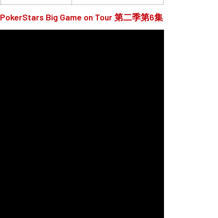
okerStars Big Game on Tour 第二季第6集