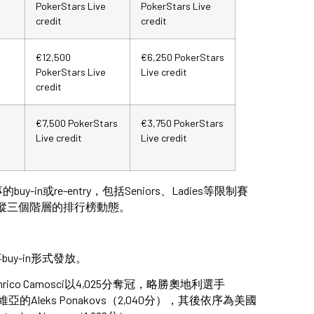
e
PokerStars Live
PokerStars Live
credit
credit
€12,500
€6,250 PokerStars
e
PokerStars Live
Live credit
credit
€7,500 PokerStars
€3,750 PokerStars
e
Live credit
Live credit
賽事的buy-in或re-entry，包括Seniors、Ladies等限制賽
app追蹤三個階層的排行榜動態。
事buy-in形式發放。
co Camosci以4,025分奪冠，略勝奧地利選手
拉脫維亞的Aleks Ponakovs（2,040分），其後依序為美國