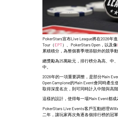
PokerStars宣布Live League將在
Tour（
EPT
）、PokerStars Open，以及像
累積積分，為整個賽季增添額外的競爭
總獎勵為25萬歐元，排行榜分為高、中
中。
2026年的一項重要調整，是部分Main Ev
Open Campione的Main Event會同時產
取得深度名次，則可同時計入中階與高
這樣的設計，使得每一場Main Event都成
PokerStars Live Events客戶互動經理Wil
二年，讓玩家再次角逐各個排行榜的冠