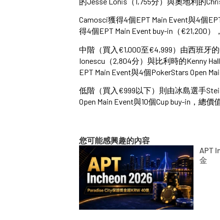
的Jesse Lonis（1,755分）與奧地利的Chris
Camosci獲得4個EPT Main Event與4個
得4個EPT Main Event buy-in（€21
中階（買入€1,000至€4,999）由西班牙的Ger
Ionescu（2,804分）與比利時的Kenny Ha
EPT Main Event與4個PokerStars Open M
低階（買入€999以下）則由冰島選手Steinn Du
Open Main Event與10個Cup buy-in，總價
您可能感興趣的內容
APT 
金