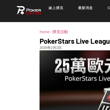
線上撲克
最新消息
Home
-
撲克活動
PokerStars Live L
2026年2月2日