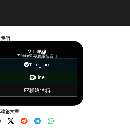
絡我們
VIP 專線
即時聯繫專屬服務窗口
Telegram
Line
聯絡信箱
享這篇文章