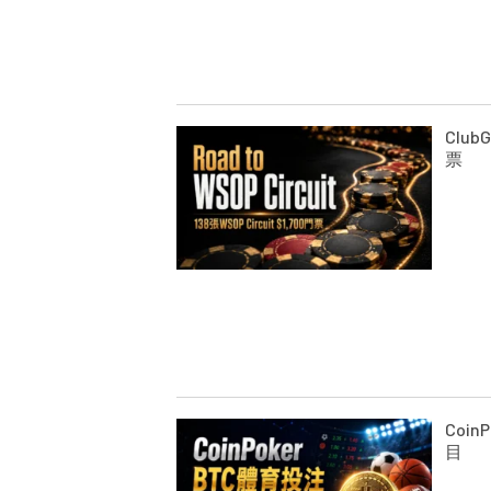
Club
票
Coi
目