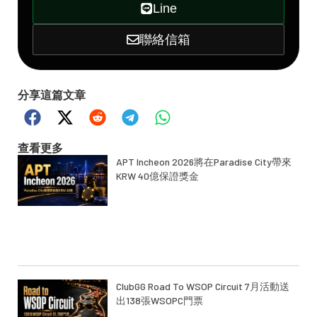
Line
聯絡信箱
分享這篇文章
查看更多
APT Incheon 2026將在Paradise City帶來
KRW 40億保證獎金
ClubGG Road To WSOP Circuit 7月活動送
出138張WSOPC門票