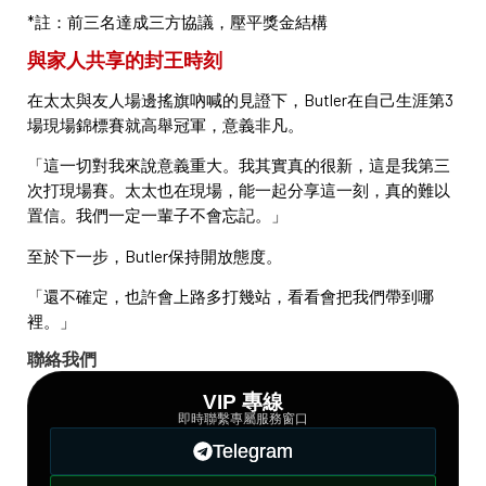
*註：前三名達成三方協議，壓平獎金結構
與家人共享的封王時刻
在太太與友人場邊搖旗吶喊的見證下，Butler在自己生涯第3
場現場錦標賽就高舉冠軍，意義非凡。
「這一切對我來說意義重大。我其實真的很新，這是我第三
次打現場賽。太太也在現場，能一起分享這一刻，真的難以
置信。我們一定一輩子不會忘記。」
至於下一步，Butler保持開放態度。
「還不確定，也許會上路多打幾站，看看會把我們帶到哪
裡。」
聯絡我們
VIP 專線
即時聯繫專屬服務窗口
Telegram