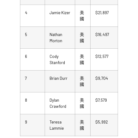
4
Jamie Kizer
美
$21,897
國
5
Nathan
美
$16,497
Morton
國
6
Cody
美
$12,577
Stanford
國
7
Brian Durr
美
$9,704
國
8
Dylan
美
$7,579
Crawford
國
9
Teresa
美
$5,992
Lammie
國