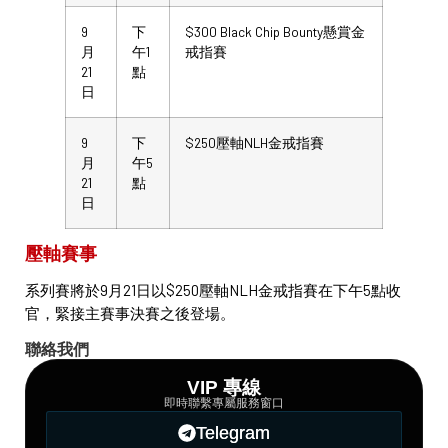
9
下
$300 Black Chip Bounty懸賞金
月
午1
戒指賽
21
點
日
9
下
$250壓軸NLH金戒指賽
月
午5
21
點
日
壓軸賽事
系列賽將於9月21日以$250壓軸NLH金戒指賽在下午5點收
官，緊接主賽事決賽之後登場。
聯絡我們
VIP 專線
即時聯繫專屬服務窗口
Telegram