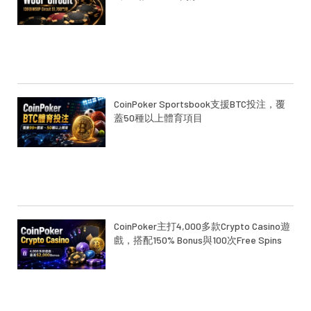
CoinPoker Sportsbook支援BTC投注，覆
蓋50種以上體育項目
CoinPoker主打4,000多款Crypto Casino遊
戲，搭配150% Bonus與100次Free Spins