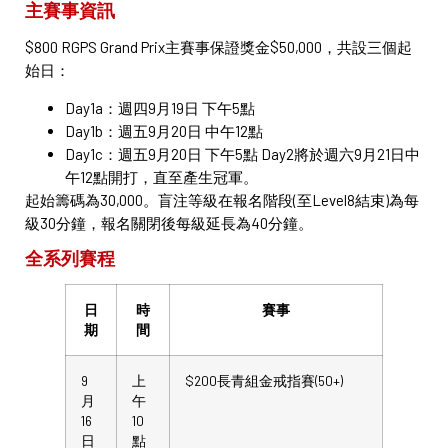
主賽事資訊
$800 RGPS Grand Prix主賽事保證獎金$50,000，共設三個起
始日：
Day1a：週四9月19日 下午5點
Day1b：週五9月20日 中午12點
Day1c：週五9月20日 下午5點 Day2將於週六9月21日中
午12點開打，直至產生冠軍。
起始籌碼為30,000。盲注等級在報名階段(至Level8結束)為每
級30分鐘，報名關閉後每級延長為40分鐘。
全系列賽程
日
時
賽事
期
間
9
上
$200長青組金戒指賽(50+)
月
午
16
10
日
點