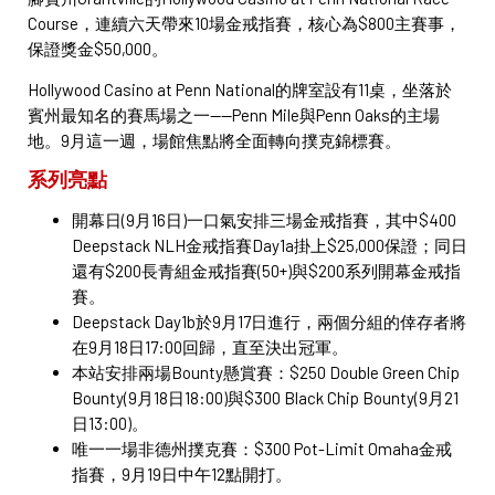
Course，連續六天帶來10場金戒指賽，核心為$800主賽事，
保證獎金$50,000。
Hollywood Casino at Penn National的牌室設有11桌，坐落於
賓州最知名的賽馬場之一——Penn Mile與Penn Oaks的主場
地。9月這一週，場館焦點將全面轉向撲克錦標賽。
系列亮點
開幕日(9月16日)一口氣安排三場金戒指賽，其中$400
Deepstack NLH金戒指賽Day1a掛上$25,000保證；同日
還有$200長青組金戒指賽(50+)與$200系列開幕金戒指
賽。
Deepstack Day1b於9月17日進行，兩個分組的倖存者將
在9月18日17:00回歸，直至決出冠軍。
本站安排兩場Bounty懸賞賽：$250 Double Green Chip
Bounty(9月18日18:00)與$300 Black Chip Bounty(9月21
日13:00)。
唯一一場非德州撲克賽：$300 Pot-Limit Omaha金戒
指賽，9月19日中午12點開打。