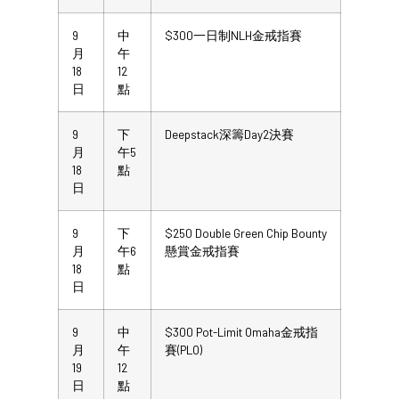
9
中
$300一日制NLH金戒指賽
月
午
18
12
日
點
9
下
Deepstack深籌Day2決賽
月
午5
18
點
日
9
下
$250 Double Green Chip Bounty
月
午6
懸賞金戒指賽
18
點
日
9
中
$300 Pot-Limit Omaha金戒指
月
午
賽(PLO)
19
12
日
點