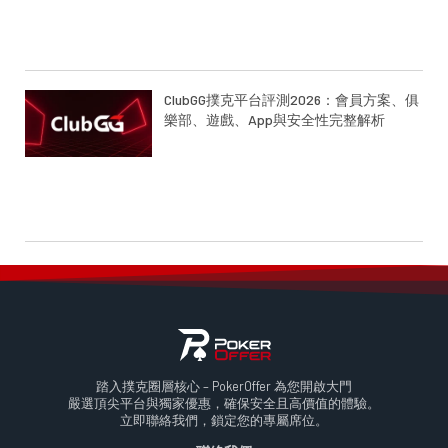
ClubGG撲克平台評測2026：會員方案、俱
樂部、遊戲、App與安全性完整解析
踏入撲克圈層核心 – PokerOffer 為您開啟大門
嚴選頂尖平台與獨家優惠，確保安全且高價值的體驗。
立即聯絡我們，鎖定您的專屬席位。