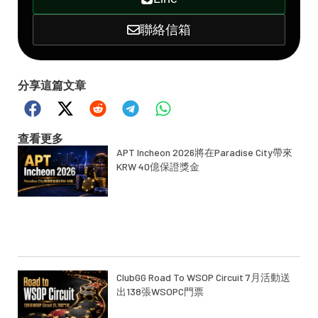
聯絡信箱
分享這篇文章
查看更多
APT Incheon 2026將在Paradise City帶來
KRW 40億保證獎金
ClubGG Road To WSOP Circuit 7月活動送
出138張WSOPC門票