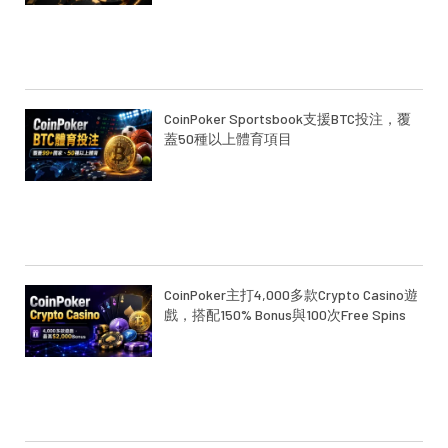
CoinPoker Sportsbook支援BTC投注，覆
蓋50種以上體育項目
CoinPoker主打4,000多款Crypto Casino遊
戲，搭配150% Bonus與100次Free Spins