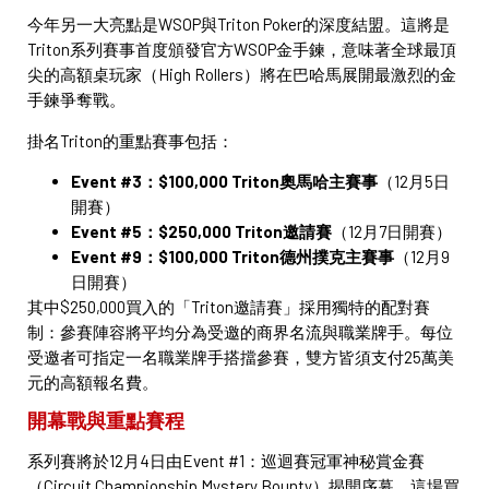
今年另一大亮點是WSOP與Triton Poker的深度結盟。這將是
Triton系列賽事首度頒發官方WSOP金手鍊，意味著全球最頂
尖的高額桌玩家（High Rollers）將在巴哈馬展開最激烈的金
手鍊爭奪戰。
掛名Triton的重點賽事包括：
Event #3：$100,000 Triton奧馬哈主賽事
（12月5日
開賽）
Event #5：$250,000 Triton邀請賽
（12月7日開賽）
Event #9：$100,000 Triton德州撲克主賽事
（12月9
日開賽）
其中$250,000買入的「Triton邀請賽」採用獨特的配對賽
制：參賽陣容將平均分為受邀的商界名流與職業牌手。每位
受邀者可指定一名職業牌手搭擋參賽，雙方皆須支付25萬美
元的高額報名費。
開幕戰與重點賽程
系列賽將於12月4日由Event #1：巡迴賽冠軍神秘賞金賽
（Circuit Championship Mystery Bounty）揭開序幕。這場買