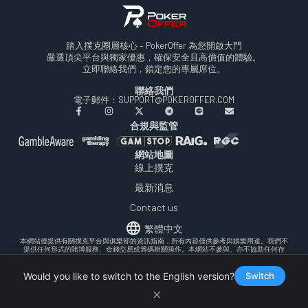
踏入撲克圈層核心 – PokerOffer 為您開啟大門
嚴選頂尖平台與獨家優惠，確保安全且高價值的體驗。
立即聯絡我們，鎖定您的專屬席位。
聯絡我們
電子郵件：SUPPORT@POKEROFFER.COM
合規與監管
網站地圖
線上撲克
最新消息
Contact us
繁體中文
本網站僅提供有關撲克平台與俱樂部的資訊指南，所有內容僅供參考與娛樂用途。我們不
提供任何形式的賭博服務、金錢交易或籌碼相關操作。本網站不參與、亦不協助任何存
款、取款、兌換或貨幣交易。在參與任何線上撲克活動前，請確保遵守您當地的法律規
定。
PokerOffer © 2026年8月9日 All Rights Reserved.
Would you like to switch to the English version?
Switch
條款與細則
隱私政策
PokerOffer
×