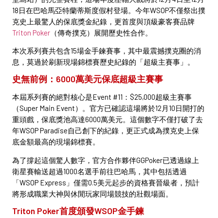
18日在巴哈馬亞特蘭蒂斯度假村登場。今年WSOP不僅祭出撲
克史上最驚人的保底獎金紀錄，更首度與頂級豪客賽品牌
Triton Poker
（傳奇撲克）展開歷史性合作。
本次系列賽共包含15場金手鍊賽事，其中最震撼撲克圈的消
息，莫過於刷新現場錦標賽歷史紀錄的「超級主賽事」。
史無前例：6000萬美元保底超級主賽事
本屆系列賽的絕對核心是Event #11：$25,000超級主賽事
（Super Main Event）。官方已確認這場將於12月10日開打的
重頭戲，保底獎池高達6000萬美元。這個數字不僅打破了去
年WSOP Paradise自己創下的紀錄，更正式成為撲克史上保
底金額最高的現場錦標賽。
為了撐起這個驚人數字，官方合作夥伴GGPoker已透過線上
衛星賽輸送超過1000名選手前往巴哈馬，其中包括透過
「WSOP Express」僅需0.5美元起步的資格賽晉級者，預計
將形成職業大神與休閒玩家同場競技的壯觀場面。
Triton Poker首度頒發WSOP金手鍊