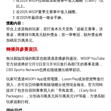
在2025 WSOP拉斯維加斯賽事中進入錢圈（Cash）7次
以上。
在2025 WSOP夏季主賽事中進入錢圈。
在2025年贏得過一條金手鍊。
獎勵內容：
符合上述資格的玩家，若打進本次天堂島「超級主賽事」決
賽桌，將獲得10萬美元額外獎金；若一舉奪冠，額外獎金將
加碼至25萬美元。
轉播與參賽資訊
無法親臨現場的觀眾也能透過直播參與盛況。WSOP YouTube
官方頻道將於12月12日至12月18日進行為期7天的賽事直播，
CBS Sports Network也將在隨後播出精華節目。
玩家可透過WSOP+ App使用電匯、Luxon Pay或加密貨幣進行
買入，亦可在亞特蘭蒂斯賭場櫃台使用現金報名。官方同時
提供了包含住宿與賽事買入的「早鳥套票」（Early Bird
Packages），分別為10萬美元與30萬美元VIP等級，方便高額
玩家規劃行程。
聯絡我們