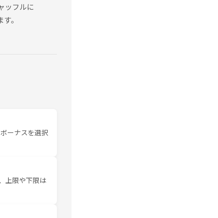
シャッフルに
います。
ムボーナスを選択
段、上限や下限は