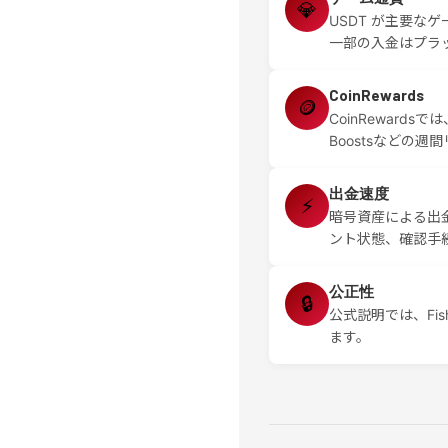
💎
USDT が主要なゲ
一部の入金はプラッ
CoinRewards
🪙
CoinRewardsでは、
Boostsなどの
出金速度
⚡
暗号資産による出
ント状態、確認手
公正性
🔒
公式説明では、Fish
ます。