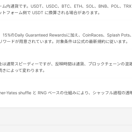
ーム内通貨です。USDT、USDC、BTC、ETH、SOL、BNB、POL、TR
トフォーム側で USDT に換算される場合があります。
15%のDaily Guaranteed Rewardsに加え、CoinRaces、Splash Pots、
週間リワードが用意されています。対象条件は公式の最新規約に従います。
金は通常スピーディーですが、反映時間は通貨、ブロックチェーンの混
続きによって変わります。
er-Yates shuffle と RNG ベースの仕組みにより、シャッフル過程