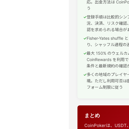
応。出金方法は CoinPok
う
登録手順は比較的シン
況、決済、リスク確認
認を求められる場合が
Fisher-Yates shuf
り、シャッフル過程の
最大 150% のウェル
CoinRewards を
条件と最新規約の確認
多くの地域のプレイヤ
境。ただし利用可否は
フォーム制限に従う
まとめ
CoinPokerは、