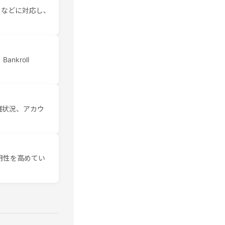
X などに対応し、
Bankroll
雑状況、アカウ
の透明性を高めてい