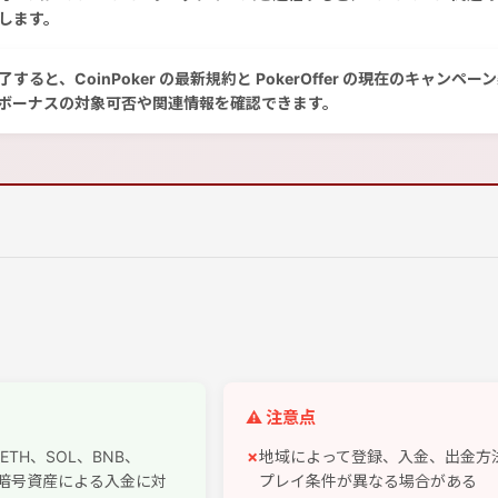
します。
すると、CoinPoker の最新規約と PokerOffer の現在のキャンペ
ボーナスの対象可否や関連情報を確認できます。
⚠ 注意点
、ETH、SOL、BNB、
地域によって登録、入金、出金方
数の暗号資産による入金に対
プレイ条件が異なる場合がある