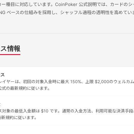
ー種目に対応しています。CoinPoker 公式説明では、カードの
uffle と RNG ベースの仕組みを採用し、シャッフル過程の透明性を高めて
ナス情報
ナス
イヤーは、初回の対象入金時に最大 150%、上限 $2,000のウェルカ
公式の最新規約に従います。
金
ス対象の最低入金額は $10 です。通常の入金方法、利用可能な決済手
式の最新規約に従います。