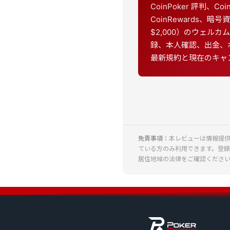
CoinPoker 評判、C
CoinRewards、暗号
$2,000）のウェルカム
録、本人確認、出金、ボ
最新規約と現在のキャ
免責事項：
本レビューは情報提
ている方のみ利用できます。登録
居住地域の法律をご確認くださ