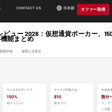
ス
CONTACT US
日本語
オファー取得
評判・レビュー 2026：仮想通貨ポーカー、1
要機能まとめ
登録手順
長所と注意点
ウェルカムボーナス
ボーナス対象入金
出金速
150%
$10
数分
最大 $2,000
最低 $10
ネット
り変動