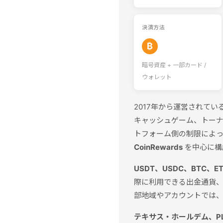
決済方法
₿
暗号資産 + 一部カード /
ウォレット
2017年から運営されてい
キャッシュゲーム、トー
トフォーム側の制限によ
CoinRewards
を中心に構
USDT、USDC、BTC、E
際に利用できる出金通貨
部地域やアカウントでは、カ
テキサス・ホールデム、PLO、5-C