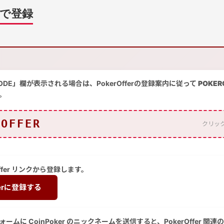
ードで登録
DE」欄が表示される場合は、PokerOfferの登録案内に従って
POKER
。
ROFFER
クリッ
Offer リンクから登録します。
kerに登録する
ームに CoinPoker のニックネームを送信すると、PokerOffer 関