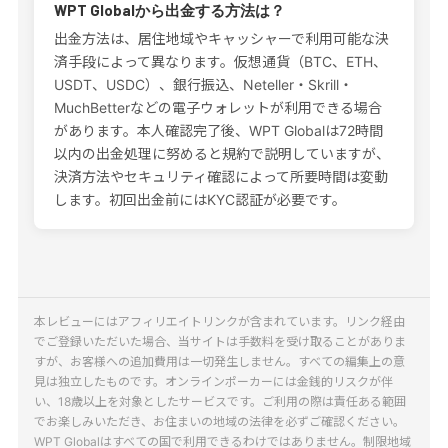
WPT Globalから出金する方法は？
出金方法は、居住地域やキャッシャーで利用可能な決
済手段によって異なります。仮想通貨（BTC、ETH、
USDT、USDC）、銀行振込、Neteller・Skrill・
MuchBetterなどの電子ウォレットが利用できる場合
があります。本人確認完了後、WPT Globalは72時間
以内の出金処理に努めると規約で説明していますが、
決済方法やセキュリティ確認によって所要時間は変動
します。初回出金前にはKYC認証が必要です。
本レビューにはアフィリエイトリンクが含まれています。リンク経由
でご登録いただいた場合、当サイトは手数料を受け取ることがありま
すが、お客様への追加費用は一切発生しません。すべての編集上の意
見は独立したものです。オンラインポーカーには金銭的リスクが伴
い、18歳以上を対象としたサービスです。ご利用の際は責任ある範囲
でお楽しみいただき、お住まいの地域の法律を必ずご確認ください。
WPT Globalはすべての国で利用できるわけではありません。制限地域