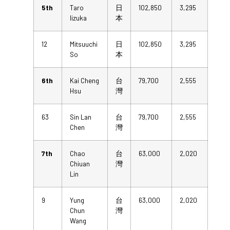
5th
Taro
日
102,850
3,295
Iizuka
本
12
Mitsuuchi
日
102,850
3,295
So
本
6th
Kai Cheng
台
79,700
2,555
Hsu
灣
63
Sin Lan
台
79,700
2,555
Chen
灣
7th
Chao
台
63,000
2,020
Chiuan
灣
Lin
9
Yung
台
63,000
2,020
Chun
灣
Wang