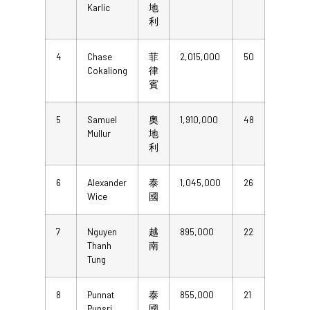
Karlic
地
利
4
Chase
菲
2,015,000
50
Cokaliong
律
賓
5
Samuel
奧
1,910,000
48
Mullur
地
利
6
Alexander
泰
1,045,000
26
Wice
國
7
Nguyen
越
895,000
22
Thanh
南
Tung
8
Punnat
泰
855,000
21
Punsri
國