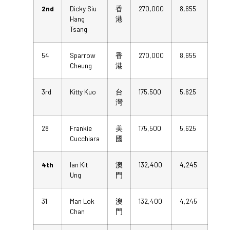
2nd
Dicky Siu
香
270,000
8,655
Hang
港
Tsang
54
Sparrow
香
270,000
8,655
Cheung
港
3rd
Kitty Kuo
台
175,500
5,625
灣
28
Frankie
美
175,500
5,625
Cucchiara
國
4th
Ian Kit
澳
132,400
4,245
Ung
門
31
Man Lok
澳
132,400
4,245
Chan
門