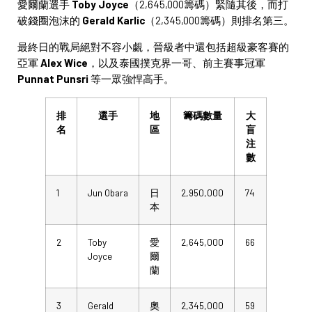
愛爾蘭選手
Toby Joyce
（2,645,000籌碼）緊隨其後，而打
破錢圈泡沫的
Gerald Karlic
（2,345,000籌碼）則排名第三。
最終日的戰局絕對不容小覷，晉級者中還包括超級豪客賽的
亞軍
Alex Wice
，以及泰國撲克界一哥、前主賽事冠軍
Punnat Punsri
等一眾強悍高手。
排
選手
地
籌碼數量
大
名
區
盲
注
數
1
Jun Obara
日
2,950,000
74
本
2
Toby
愛
2,645,000
66
Joyce
爾
蘭
3
Gerald
奧
2,345,000
59