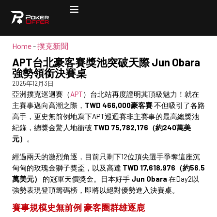
Home
-
撲克新聞
APT台北豪客賽獎池突破天際 Jun Obara
強勢領銜決賽桌
2025年12月3日
亞洲撲克巡迴賽（
APT
）台北站再度證明其頂級魅力！就在
主賽事邁向高潮之際，
TWD 466,000豪客賽
不但吸引了各路
高手，更史無前例地寫下APT巡迴賽非主賽事的最高總獎池
紀錄，總獎金驚人地衝破
TWD 75,782,176（約240萬美
元）
。
經過兩天的激烈角逐，目前只剩下12位頂尖選手爭奪這座沉
甸甸的玫瑰金獅子獎盃，以及高達
TWD 17,618,976（約56.5
萬美元）
的冠軍天價獎金。日本好手
Jun Obara
在Day2以
強勢表現登頂籌碼榜，即將以絕對優勢進入決賽桌。
賽事規模史無前例 豪客圈群雄逐鹿