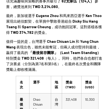
項充滿趣味與策略的賽事共吸引了
62支隊伍（124人）
參
賽，總獎池來到
TWD 3,214,080
。
最終，新加坡選手
Eugene Zhou
和馬來西亞選手
Ken Thoo
展現出絕佳默契，在單挑中擊敗香港組合
Dicky Siu Hang
Tsang
和
Sparrow Cheung
，成功抱回冠軍。這對搭檔各獲
得
TWD 374,782
的獎金。
值得一提的是，台灣選手
Chao Chiuan Lin
和
Yung Chun
Wang
表現出色，雖然未能奪冠，但兩人成功堅持到最後，
贏得了最高的
「最後留存團隊」（Last Team Standing）
特別獎金
TWD 321,408
（每人）。同時，他們各自也都打進
了決賽桌（分別為第7名和第9名），在最終名次獎金和團隊
獎勵上都收穫滿滿。
名
選手
地
獎金
獎金
次
區
(TWD)
(USD)
最
Chao
台
321,408
10,300
後
Chiuan
灣