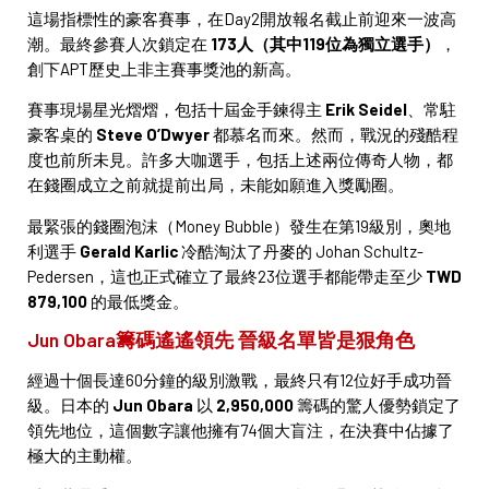
這場指標性的豪客賽事，在Day2開放報名截止前迎來一波高
潮。最終參賽人次鎖定在
173人（其中119位為獨立選手）
，
創下APT歷史上非主賽事獎池的新高。
賽事現場星光熠熠，包括十屆金手鍊得主
Erik Seidel
、常駐
豪客桌的
Steve O’Dwyer
都慕名而來。然而，戰況的殘酷程
度也前所未見。許多大咖選手，包括上述兩位傳奇人物，都
在錢圈成立之前就提前出局，未能如願進入獎勵圈。
最緊張的錢圈泡沫（Money Bubble）發生在第19級別，奧地
利選手
Gerald Karlic
冷酷淘汰了丹麥的 Johan Schultz-
Pedersen，這也正式確立了最終23位選手都能帶走至少
TWD
879,100
的最低獎金。
Jun Obara籌碼遙遙領先 晉級名單皆是狠角色
經過十個長達60分鐘的級別激戰，最終只有12位好手成功晉
級。日本的
Jun Obara
以
2,950,000
籌碼的驚人優勢鎖定了
領先地位，這個數字讓他擁有74個大盲注，在決賽中佔據了
極大的主動權。