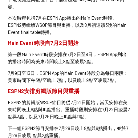
容。
本次時程包括7月在ESPN App播出的Main Event時段、
ESPN2剪輯版WSOP節目與重播，以及8月初連續3晚的Main
Event final table轉播。
Main Event時段自7月2日開始
第一段Main Event時段安排在7月2日至8日，ESPN App列出
的播出時間為美東時間晚上8點至凌晨2點。
7月9日至13日，ESPN App的Main Event時段分為每日兩段：
美東時間下午3點至晚上7點，以及晚上9點至凌晨3點。
ESPN2安排剪輯版節目與重播
ESPN2的剪輯版WSOP節目將從7月21日開始，當天安排在美
東時間晚上9點與10點播出。重播時段則安排在7月22日凌晨2
點與3點，以及7月26日晚上10點與11點。
下一組ESPN2節目安排在7月28日晚上8點與9點播出，並於7
月29日凌晨1點與2點重播。