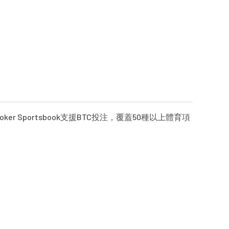
nPoker Sportsbook支援BTC投注，覆蓋50種以上體育項