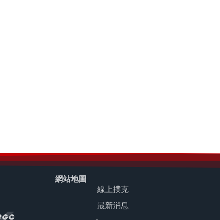
網站地圖
線上撲克
最新消息