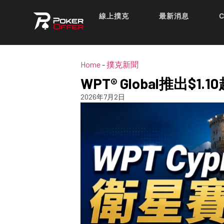
線上撲克
最新消息
Home
-
撲克新聞
WPT® Global推出$1
2026年7月2日