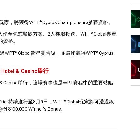
的玩家，將獲得WPT® Cyprus Championship參賽資格。
全包式餐飲方案、2人機場接送、WPT® Global專屬
us的資格。
PT® Global衛星賽晉級，並最終贏得WPT® Cyprus
 Hotel & Casino舉行
e Hotel & Casino舉行，這場賽事也是WPT賽程中的重要站點
lifier持續進行至8月9日，WPT® Global玩家將可透過線
0,000 Winner's Bonus。