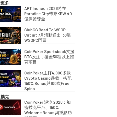
看更多
APT Incheon 2026將在
Paradise City帶來KRW 40
億保證獎金
ClubGG Road To WSOP
Circuit 7月活動送出138張
WSOPC門票
CoinPoker Sportsbook支援
BTC投注，覆蓋50種以上體
育項目
CoinPoker主打4,000多款
Crypto Casino遊戲，搭配
150% Bonus與100次Free
Spins
上撲克
CoinPoker 評測 2026：加
密撲克平台、150%
Welcome Bonus 與重點功