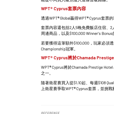
WPT® Cyprus套票內容
透過WPT® Global贏得WPT® Cyprus套票
套票內容還包括2人5晚免費飯店住宿、2人份
周邊商品，以及$100,000 Winner's Bon
若要獲得這筆額外$100,000，玩家必須透過W
Championship冠軍。
WPT® Cyprus將於Chamada Prestige
WPT® Cyprus將於Chamada Prestig
之一。
隨著衛星賽買入從$1.10起、每週$108 Qua
上衛星賽爭取WPT® Cyprus套票，並挑戰額外$10
REFERENCE