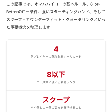
この記事では、オマハハイローの基本ルール、8-or-
Betterのロー条件、強いスターティングハンド、そして
スクープ・カウンターフィット・クォータリングといっ
た重要概念を整理します。
4
各プレイヤーに配られるホールカード
8以下
ロー成立に使える最高ランク
スクープ
ハイ側とロー側の両方を獲得すること