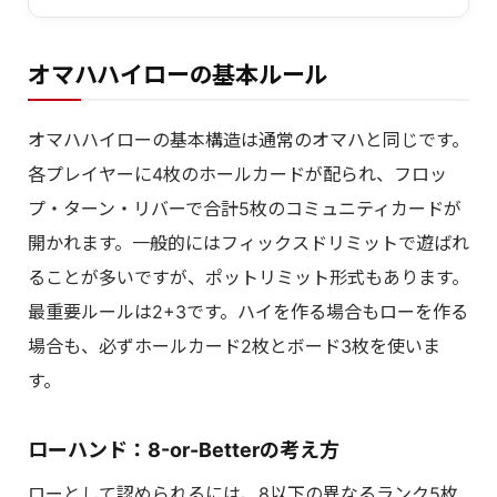
オマハハイローの基本ルール
オマハハイローの基本構造は通常のオマハと同じです。
各プレイヤーに4枚のホールカードが配られ、フロッ
プ・ターン・リバーで合計5枚のコミュニティカードが
開かれます。一般的にはフィックスドリミットで遊ばれ
ることが多いですが、ポットリミット形式もあります。
最重要ルールは2+3です。ハイを作る場合もローを作る
場合も、必ずホールカード2枚とボード3枚を使いま
す。
ローハンド：8-or-Betterの考え方
ローとして認められるには、8以下の異なるランク5枚