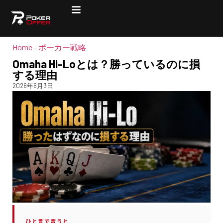
Home
-
ポーカー戦略
Omaha Hi-Loとは？勝っているのに損
する理由
2026年6月3日
ひと言で言うと