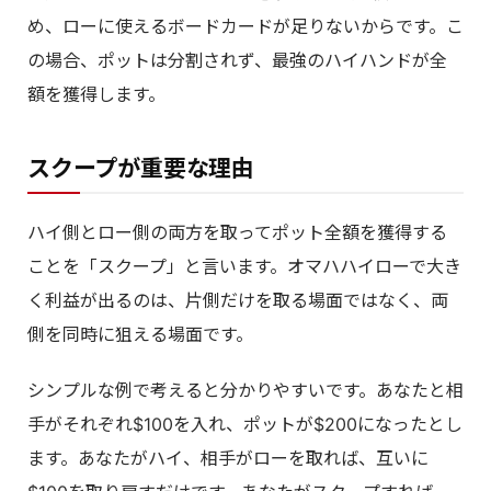
め、ローに使えるボードカードが足りないからです。こ
の場合、ポットは分割されず、最強のハイハンドが全
額を獲得します。
スクープが重要な理由
ハイ側とロー側の両方を取ってポット全額を獲得する
ことを「スクープ」と言います。オマハハイローで大き
く利益が出るのは、片側だけを取る場面ではなく、両
側を同時に狙える場面です。
シンプルな例で考えると分かりやすいです。あなたと相
手がそれぞれ$100を入れ、ポットが$200になったとし
ます。あなたがハイ、相手がローを取れば、互いに