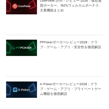
CoinPoker 評判・レビュー 2026：仮想通
貨ポーカー、150%ウェルカムボーナス、
主要機能まとめ
PPPokerポーカーレビュー2026：クラ
ブ・ゲーム・アプリ・安全性を徹底解説
X-Pokerポーカーレビュー2026：クラ
ブ・ゲーム・アプリ・プライベートゲー
ム機能を徹底解説