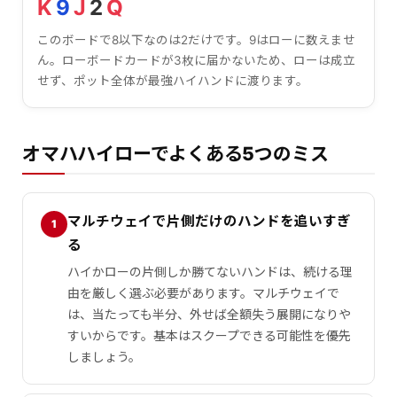
K
9
J
2
Q
このボードで8以下なのは2だけです。9はローに数えませ
ん。ローボードカードが3枚に届かないため、ローは成立
せず、ポット全体が最強ハイハンドに渡ります。
オマハハイローでよくある5つのミス
マルチウェイで片側だけのハンドを追いすぎ
1
る
ハイかローの片側しか勝てないハンドは、続ける理
由を厳しく選ぶ必要があります。マルチウェイで
は、当たっても半分、外せば全額失う展開になりや
すいからです。基本はスクープできる可能性を優先
しましょう。