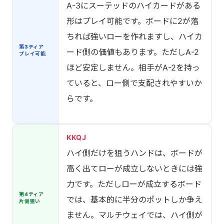
A-3にスーテッドのハイカードがある
形はプレイ可能です。ボードに2が落
ちれば強いローを作れますし、ハイカ
第3ティア
ード側の価値もあります。ただしA-2
プレイ可能
ほど安定しません。相手がA-2を持っ
ていると、ロー側で支配されやすいか
らです。
K
K
Q
J
ハイ側だけを狙うハンドは、ボードが
高く出てローが成立しないときには強
力です。ただしローが成立するボード
第4ティア
では、基本的に半分のポットしか争え
片側狙い
ません。マルチウェイでは、ハイ側が