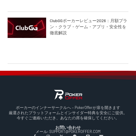
ClubGGポーカーレビュー2026：月額プラ
ン・クラブ・ゲーム・アプリ・安全性を
徹底解説
ポーカーのインナーサークルへ – PokerOfferが扉を開きます
厳選されたプラットフォームとインサイダー特典を安全にご提供。
今すぐご連絡いただき、あなたの席を確保してください。
お問い合わせ
メール: SUPPORT@POKEROFFER.COM