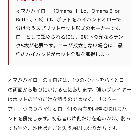
オマハハイロー（Omaha Hi-Lo、Omaha 8-or-
Better、O8）は、ポットをハイハンドとローで
分け合うスプリットポット形式のポーカーです。
ローとして認められるには、8以下の異なるラン
ク5枚が必要です。ローが成立しない場合は、最
強のハイハンドがポット全額を獲得します。
オマハハイローの面白さは、1つのポットをハイとロー
の両面から取りにいける点にあります。強いプレイヤー
はポットの半分だけを狙うのではなく、「スクー
プ」、つまりハイ側とロー側の両方を同時に取れるハ
ンドを優先します。初心者は片側だけを追いかけ、勝っ
ても半分、外せば丸ごと失う展開になりがちです。