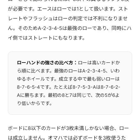
が必要です。エースはローでは1として扱います。スト
レートやフラッシュはローの判定では不利になりませ
ん。そのためA-2-3-4-5は最強のローであり、同時にハ
イ側ではストレートにもなります。
ローハンドの強さの比べ方：
ローは高いカードか
ら順に比べます。最強のローはA-2-3-4-5、いわ
ゆるホイールです。成立する中で最も弱いローは
8-7-6-5-4です。たとえば8-7-5-3-Aは8-7-6-2-
Aに勝ちます。最初の8と7は同じで、次の5が6よ
り低いからです。
ボードに8以下のカードが3枚未満しかない場合、ロー
は成立しません。オマハでは必ずボードを3枚使うた