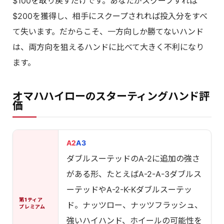
$100を取り戻すだけです。あなたがスクープすれば
$200を獲得し、相手にスクープされれば投入分をすべ
て失います。だからこそ、一方向しか勝てないハンド
は、両方向を狙えるハンドに比べて大きく不利になり
ます。
オマハハイローのスターティングハンド評
価
A
2
A
3
ダブルスーテッドのA-2に追加の強さ
がある形、たとえばA-2-A-3ダブルス
ーテッドやA-2-K-Kダブルスーテッ
第1ティア
ド。ナッツロー、ナッツフラッシュ、
プレミアム
強いハイハンド、ホイールの可能性を