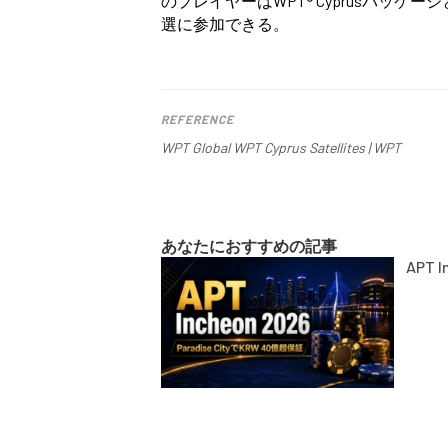
のプレイヤーはWPT® Cyprusパッケージと追
選に参加できる。
REFERENCE
WPT Global WPT Cyprus Satellites | WPT
あなたにおすすめの記事
APT 