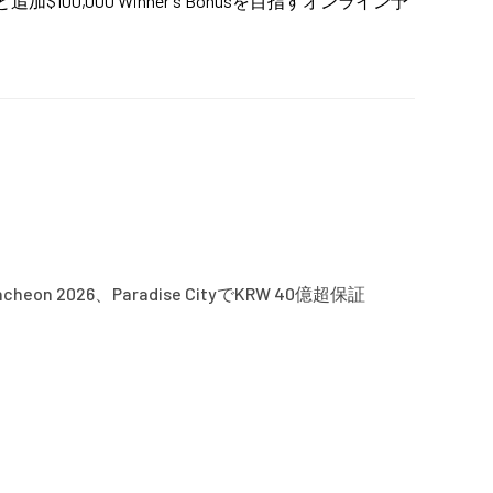
加$100,000 Winner's Bonusを目指すオンライン予
Incheon 2026、Paradise CityでKRW 40億超保証