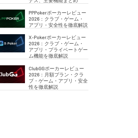
ナス、主要機能まとめ
PPPokerポーカーレビュー
2026：クラブ・ゲーム・
アプリ・安全性を徹底解説
X-Pokerポーカーレビュー
2026：クラブ・ゲーム・
アプリ・プライベートゲー
ム機能を徹底解説
ClubGGポーカーレビュー
2026：月額プラン・クラ
ブ・ゲーム・アプリ・安全
性を徹底解説