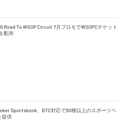
GG Road To WSOP Circuit 7月プロモでWSOPCチケット
枚を配布
nPoker Sportsbook、BTC対応で50種以上のスポーツベ
を提供