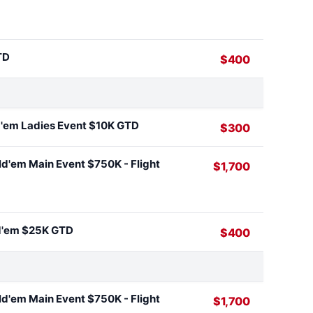
TD
$400
d'em Ladies Event $10K GTD
$300
ld'em Main Event $750K - Flight
$1,700
d'em $25K GTD
$400
ld'em Main Event $750K - Flight
$1,700