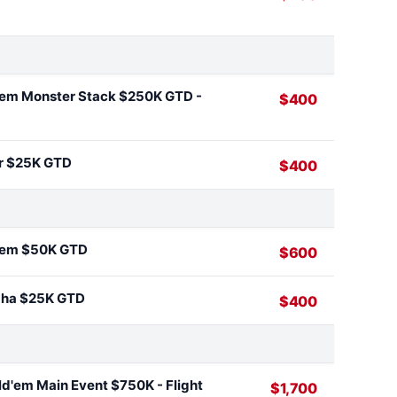
'em Monster Stack $250K GTD -
$400
er $25K GTD
$400
d'em $50K GTD
$600
aha $25K GTD
$400
ld'em Main Event $750K - Flight
$1,700