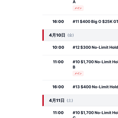
A
メイン
16:00
#11 $400 Big O $25K G
4月10日
(金)
10:00
#12 $300 No-Limit Hol
11:00
#10 $1,700 No-Limit Ho
B
メイン
16:00
#13 $400 No-Limit Hol
4月11日
(土)
11:00
#10 $1,700 No-Limit Ho
C