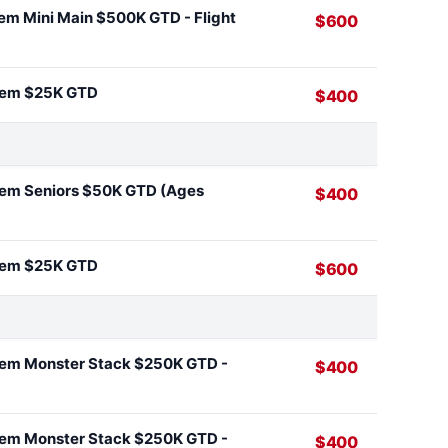
em Mini Main $500K GTD - Flight
$600
d'em $25K GTD
$400
'em Seniors $50K GTD (Ages
$400
d'em $25K GTD
$600
'em Monster Stack $250K GTD -
$400
'em Monster Stack $250K GTD -
$400