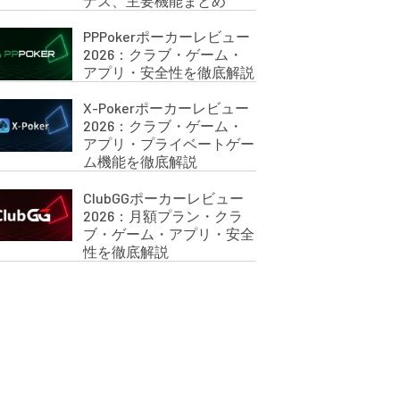
ナス、主要機能まとめ
PPPokerポーカーレビュー
2026：クラブ・ゲーム・
アプリ・安全性を徹底解説
X-Pokerポーカーレビュー
2026：クラブ・ゲーム・
アプリ・プライベートゲー
ム機能を徹底解説
ClubGGポーカーレビュー
2026：月額プラン・クラ
ブ・ゲーム・アプリ・安全
性を徹底解説