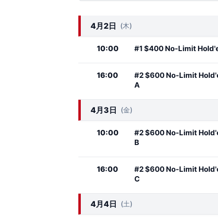
4月2日
(木)
10:00
#1 $400 No-Limit Hold
16:00
#2 $600 No-Limit Hold'
A
4月3日
(金)
10:00
#2 $600 No-Limit Hold'
B
16:00
#2 $600 No-Limit Hold'
C
4月4日
(土)