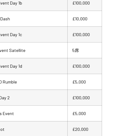
vent Day 1b
£100,000
 Dash
£10,000
vent Day 1c
£100,000
vent Satellite
5席
vent Day 1d
£100,000
O Rumble
£5,000
Day 2
£100,000
s Event
£5,000
hot
£20,000