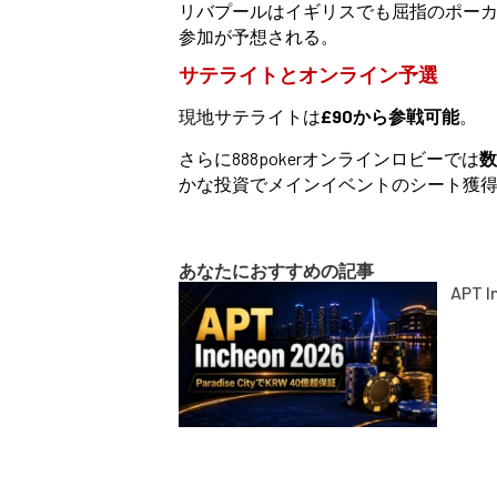
リバプールはイギリスでも屈指のポー
参加が予想される。
サテライトとオンライン予選
現地サテライトは
£90から参戦可能
。
さらに888pokerオンラインロビーでは
かな投資でメインイベントのシート獲
あなたにおすすめの記事
APT 