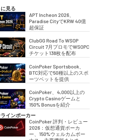
らに見る
APT Incheon 2026、
Paradise CityでKRW 40億
超保証
ClubGG Road To WSOP
Circuit 7月プロモでWSOPC
チケット138枚を配布
CoinPoker Sportsbook、
BTC対応で50種以上のスポ
ーツベットを提供
CoinPoker、4,000以上の
Crypto Casinoゲームと
150% Bonusを紹介
ンラインポーカー
CoinPoker 評判・レビュー
2026：仮想通貨ポーカ
ー、150%ウェルカムボー