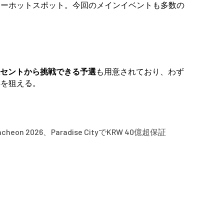
カーホットスポット。今回のメインイベントも多数の
数セントから挑戦できる予選
も用意されており、わず
得を狙える。
Incheon 2026、Paradise CityでKRW 40億超保証