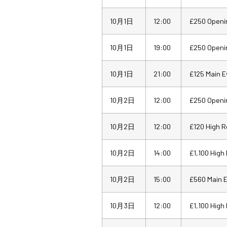
10月1日
12:00
£250 Openi
10月1日
19:00
£250 Openi
10月1日
21:00
£125 Main E
10月2日
12:00
£250 Openi
10月2日
12:00
£120 High Ro
10月2日
14:00
£1,100 High 
10月2日
15:00
£560 Main E
10月3日
12:00
£1,100 High 