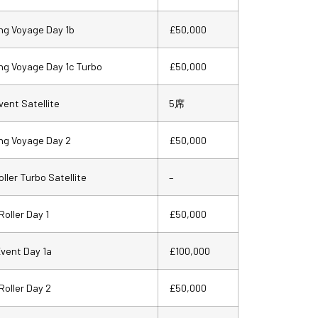
ng Voyage Day 1b
£50,000
ng Voyage Day 1c Turbo
£50,000
vent Satellite
5席
ng Voyage Day 2
£50,000
ller Turbo Satellite
–
Roller Day 1
£50,000
vent Day 1a
£100,000
Roller Day 2
£50,000