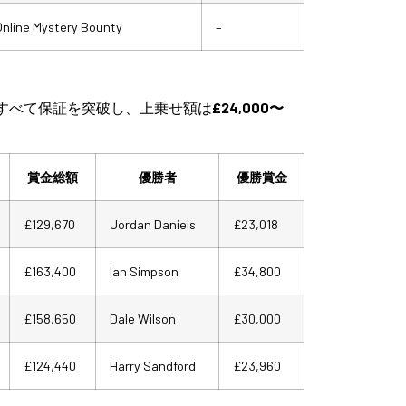
nline Mystery Bounty
–
すべて保証を突破し、上乗せ額は
£24,000〜
賞金総額
優勝者
優勝賞金
£129,670
Jordan Daniels
£23,018
£163,400
Ian Simpson
£34,800
£158,650
Dale Wilson
£30,000
£124,440
Harry Sandford
£23,960