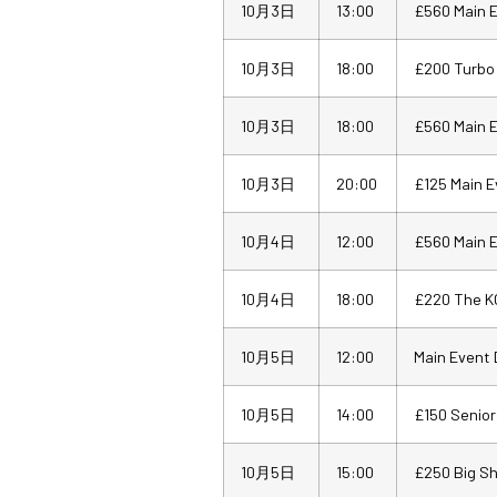
10月3日
13:00
£560 Main E
10月3日
18:00
£200 Turbo
10月3日
18:00
£560 Main E
10月3日
20:00
£125 Main E
10月4日
12:00
£560 Main E
10月4日
18:00
£220 The K
10月5日
12:00
Main Event 
10月5日
14:00
£150 Senior
10月5日
15:00
£250 Big S