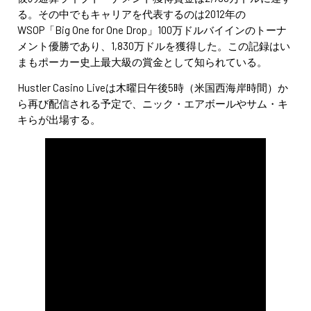
る。その中でもキャリアを代表するのは2012年の
WSOP「Big One for One Drop」100万ドルバイインのトーナ
メント優勝であり、1,830万ドルを獲得した。この記録はい
まもポーカー史上最大級の賞金として知られている。
Hustler Casino Liveは木曜日午後5時（米国西海岸時間）か
ら再び配信される予定で、ニック・エアボールやサム・キ
キらが出場する。