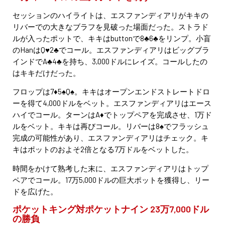
セッションのハイライトは、エスファンディアリがキキの
リバーでの大きなブラフを見破った場面だった。ストラド
ルが入ったポットで、キキはbuttonで8♣6♣をリンプ。小盲
のHanはQ♥2♣でコール。エスファンディアリはビッグブラ
インドでA♣4♣を持ち、3,000ドルにレイズ。コールしたの
はキキだけだった。
フロップは7♦5♠Q♠。キキはオープンエンドストレートドロ
ーを得て4,000ドルをベット。エスファンディアリはエース
ハイでコール。ターンはA♦でトップペアを完成させ、1万ド
ルをベット。キキは再びコール。リバーは8♠でフラッシュ
完成の可能性があり、エスファンディアリはチェック。キ
キはポットのおよそ2倍となる7万ドルをベットした。
時間をかけて熟考した末に、エスファンディアリはトップ
ペアでコール。17万5,000ドルの巨大ポットを獲得し、リー
ドを広げた。
ポケットキング対ポケットナイン 23万7,000ドル
の勝負