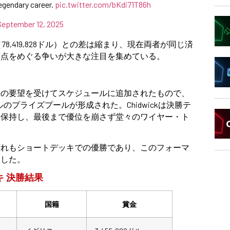
egendary career.
pic.twitter.com/bKdi71T86h
September 12, 2025
y（78,419,828ドル）との差は縮まり、現在両者が同じ済
頂点をめぐる争いが大きな注目を集めている。
手の要望を受けてスケジュールに追加されたもので、
0ドルのプライズプールが形成された。Chidwickは決勝テ
を保持し、最後まで優位を崩さず堂々のワイヤー・ト
。いずれもショートデッキでの優勝であり、このフォーマ
明した。
ッキ 決勝結果
国籍
賞金