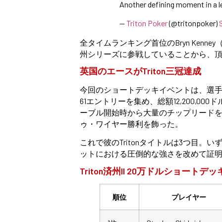
Another defining moment in a l
—
Triton Poker
(@tritonpoker)
全タイムランキング首位のBryn Kenne
州シリーズに参戦していることから、
英国のエースがTriton三冠達成
今回のショートデッキイベントは、選
61エントリーを集め、総額12,200,00
ーブル開始時から大量のチップリード
ゥ・ワイヤー勝利を飾った。
これで彼のTritonタイトルは3つ目
ットにおける圧倒的な強さを改めて証
Triton済州II 20万ドルショートデ
順位
プレイヤー