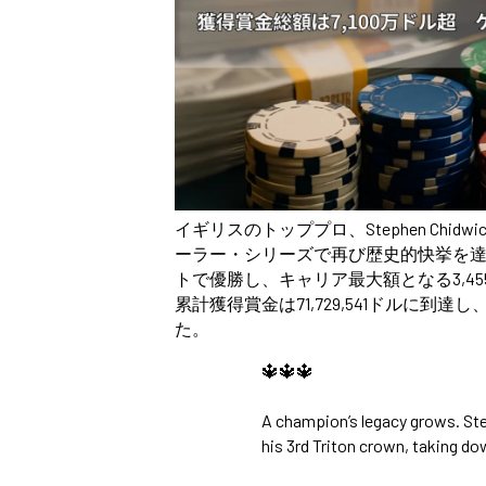
イギリスのトッププロ、Stephen Chid
ーラー・シリーズで再び歴史的快挙を達
トで優勝し、キャリア最大額となる3,45
累計獲得賞金は71,729,541ドルに到
た。
🔱🔱🔱
A champion’s legacy grows. S
his 3rd Triton crown, taking d