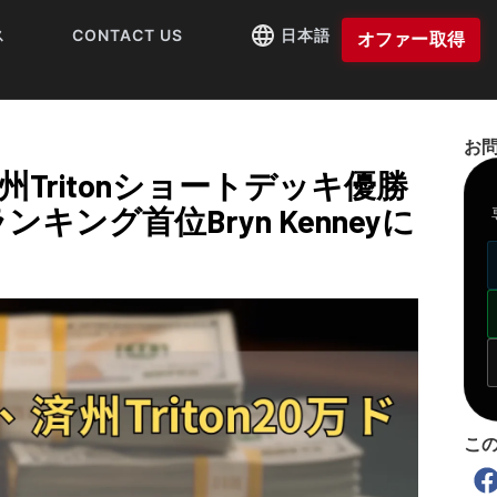
ス
CONTACT US
日本語
オファー取得
お
ck、済州Tritonショートデッキ優勝
ング首位Bryn Kenneyに
こ