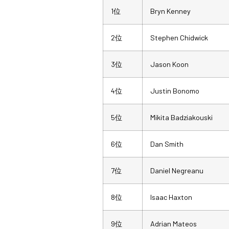
1位
Bryn Kenney
2位
Stephen Chidwick
3位
Jason Koon
4位
Justin Bonomo
5位
Mikita Badziakouski
6位
Dan Smith
7位
Daniel Negreanu
8位
Isaac Haxton
9位
Adrian Mateos