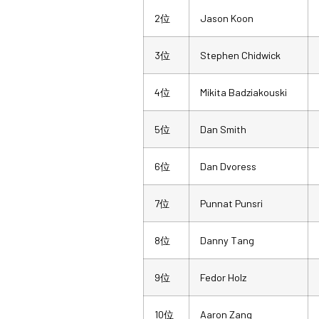
2位
Jason Koon
3位
Stephen Chidwick
4位
Mikita Badziakouski
5位
Dan Smith
6位
Dan Dvoress
7位
Punnat Punsri
8位
Danny Tang
9位
Fedor Holz
10位
Aaron Zang