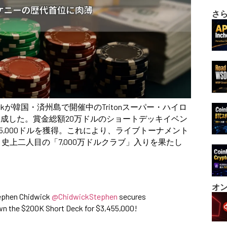
さ
wickが韓国・済州島で開催中のTritonスーパー・ハイロ
成した。賞金総額20万ドルのショートデッキイベン
5,000ドルを獲得。これにより、ライブトーナメント
達し、史上二人目の「7,000万ドルクラブ」入りを果たし
オ
tephen Chidwick
@ChidwickStephen
secures
own the $200K Short Deck for $3,455,000!