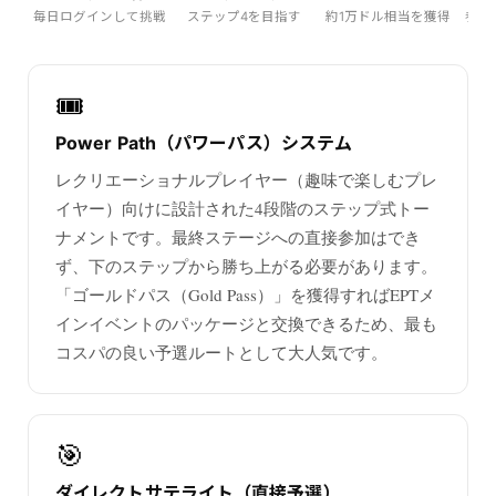
毎日ログインして挑戦
ステップ4を目指す
約1万ドル相当を獲得
参加
🎟️
Power Path（パワーパス）システム
レクリエーショナルプレイヤー（趣味で楽しむプレ
イヤー）向けに設計された4段階のステップ式トー
ナメントです。最終ステージへの直接参加はでき
ず、下のステップから勝ち上がる必要があります。
「ゴールドパス（Gold Pass）」を獲得すればEPTメ
インイベントのパッケージと交換できるため、最も
コスパの良い予選ルートとして大人気です。
🎯
ダイレクトサテライト（直接予選）