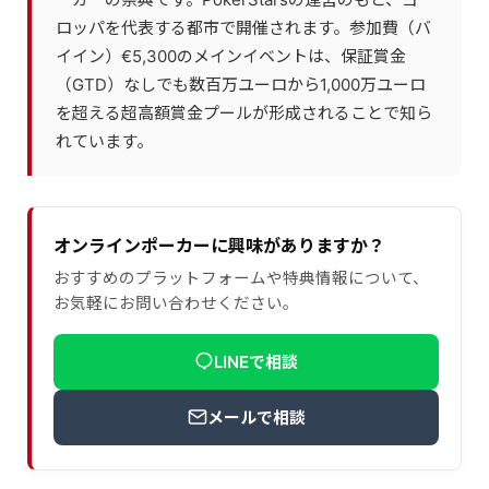
ロッパを代表する都市で開催されます。参加費（バ
イイン）€5,300のメインイベントは、保証賞金
（GTD）なしでも数百万ユーロから1,000万ユーロ
を超える超高額賞金プールが形成されることで知ら
れています。
オンラインポーカーに興味がありますか？
おすすめのプラットフォームや特典情報について、
お気軽にお問い合わせください。
LINEで相談
メールで相談