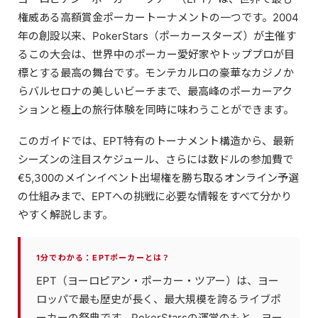
権威ある高額賞金ポーカートーナメントの一つです。2004
年の創設以来、PokerStars（ポーカースターズ）が主催す
るこの大会は、世界中のポーカー愛好家やトッププロが目
標とする最高の舞台です。モンテカルロの豪華なカジノか
らバルセロナの美しいビーチまで、最高峰のポーカーアク
ションと極上の旅行体験を同時に味わうことができます。
このガイドでは、EPT特有のトーナメント構造から、最新
シーズンの注目スケジュール、さらには数ドルの参加費で
€5,300のメインイベント出場権を勝ち取るオンライン予選
の仕組みまで、EPTへの挑戦に必要な情報をすべて分かり
やすく解説します。
1分でわかる：EPTポーカーとは？
EPT（ヨーロピアン・ポーカー・ツアー）は、ヨー
ロッパで最も歴史が長く、最大規模を誇るライブポ
ーカーの祭典です。PokerStarsの運営のもと、ヨー