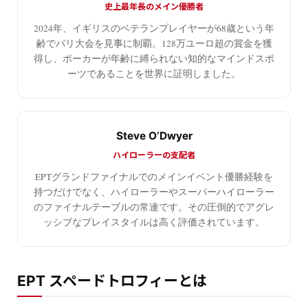
史上最年長のメイン優勝者
2024年、イギリスのベテランプレイヤーが68歳という年
齢でパリ大会を見事に制覇。128万ユーロ超の賞金を獲
得し、ポーカーが年齢に縛られない知的なマインドスポ
ーツであることを世界に証明しました。
Steve O’Dwyer
ハイローラーの支配者
EPTグランドファイナルでのメインイベント優勝経験を
持つだけでなく、ハイローラーやスーパーハイローラー
のファイナルテーブルの常連です。その圧倒的でアグレ
ッシブなプレイスタイルは高く評価されています。
EPT スペードトロフィーとは