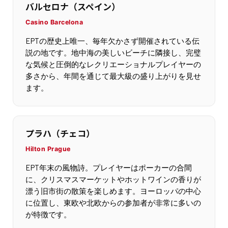
バルセロナ（スペイン）
Casino Barcelona
EPTの歴史上唯一、毎年欠かさず開催されている伝
説の地です。地中海の美しいビーチに隣接し、完璧
な気候と圧倒的なレクリエーショナルプレイヤーの
多さから、年間を通じて最大級の盛り上がりを見せ
ます。
プラハ（チェコ）
Hilton Prague
EPT年末の風物詩。プレイヤーはポーカーの合間
に、クリスマスマーケットやホットワインの香りが
漂う旧市街の散策を楽しめます。ヨーロッパの中心
に位置し、東欧や北欧からの参加者が非常に多いの
が特徴です。