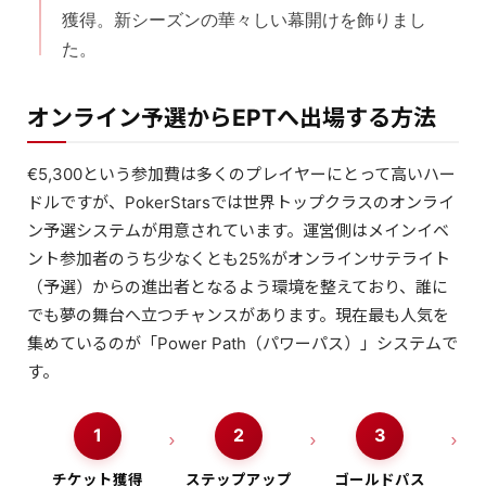
獲得。新シーズンの華々しい幕開けを飾りまし
た。
オンライン予選からEPTへ出場する方法
€5,300という参加費は多くのプレイヤーにとって高いハー
ドルですが、PokerStarsでは世界トップクラスのオンライ
ン予選システムが用意されています。運営側はメインイベ
ント参加者のうち少なくとも25%がオンラインサテライト
（予選）からの進出者となるよう環境を整えており、誰に
でも夢の舞台へ立つチャンスがあります。現在最も人気を
集めているのが「Power Path（パワーパス）」システムで
す。
1
2
3
チケット獲得
ステップアップ
ゴールドパス
パ