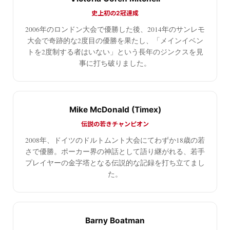
史上初の2冠達成
2006年のロンドン大会で優勝した後、2014年のサンレモ
大会で奇跡的な2度目の優勝を果たし、「メインイベン
トを2度制する者はいない」という長年のジンクスを見
事に打ち破りました。
Mike McDonald (Timex)
伝説の若きチャンピオン
2008年、ドイツのドルトムント大会にてわずか18歳の若
さで優勝。ポーカー界の神話として語り継がれる、若手
プレイヤーの金字塔となる伝説的な記録を打ち立てまし
た。
Barny Boatman