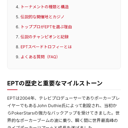
トーナメントの種類と構造
伝説的な開催地とカジノ
トッププロがEPTを選ぶ理由
伝説のチャンピオンと記録
EPTスペードトロフィーとは
よくある質問（FAQ）
EPTの歴史と重要なマイルストーン
EPTは2004年、テレビプロデューサーでありポーカープレ
イヤーでもあるJohn Duthie氏によって創設され、当初か
らPokerStarsの強力なバックアップを受けてきました。世
界的なポーカーブームの波に乗り、瞬く間に世界最高峰の
ライブポーカーツアーへと成長を遂げました。