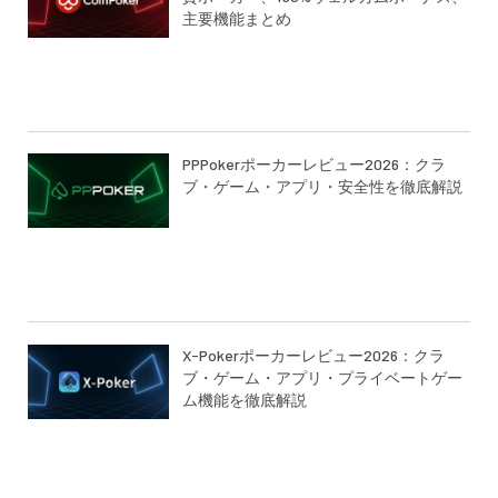
主要機能まとめ
PPPokerポーカーレビュー2026：クラ
ブ・ゲーム・アプリ・安全性を徹底解説
X-Pokerポーカーレビュー2026：クラ
ブ・ゲーム・アプリ・プライベートゲー
ム機能を徹底解説