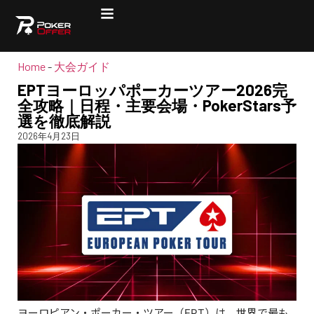
Home
-
大会ガイド
EPTヨーロッパポーカーツアー2026完
全攻略｜日程・主要会場・PokerStars予
選を徹底解説
2026年4月23日
ヨーロピアン・ポーカー・ツアー（EPT）は、世界で最も