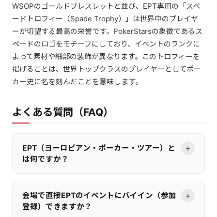
WSOPのゴールドブレスレットと並び、EPT専用の「スペ
ードトロフィー（Spade Trophy）」は世界中のプレイヤ
ーが切望する最高の栄誉です。PokerStarsの象徴であるス
ペードのロゴをモチーフにしており、イベントのランクに
よって素材や細部の装飾が異なります。このトロフィーを
掲げることは、世界トップクラスのプレイヤーとしてポー
カー史に名を刻んだことを意味します。
よくある質問（FAQ）
+
EPT（ヨーロピアン・ポーカー・ツアー）と
は何ですか？
+
会場で直接EPTのイベントにバイイン（参加
登録）できますか？