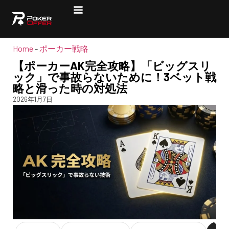
Home
-
ポーカー戦略
【ポーカーAK完全攻略】「ビッグスリ
ック」で事故らないために！3ベット戦
略と滑った時の対処法
2026年1月7日