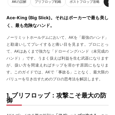
AKの誤解
プリフロップ戦略
ポストフロップ攻略
ポジ
Ace-King (Big Slick)。それはポーカーで最も美し
く、最も危険なハンド。
ノーリミットホールデムにおいて、AKを「最強のハンド」
と勘違いしてプレイすると痛い目を見ます。プロにとっ
て、AKはあくまで強力な「ドローイングハンド（未完成の
ハンド）」です。うまく扱えば利益を生む武器になります
が、扱い方を間違えればチップを溶かす原因にもなりま
す。このガイドでは、AKで「事故る」ことなく、最大限の
バリューを引き出すためのプロの思考法を解説します。
1. プリフロップ：攻撃こそ最大の防
御