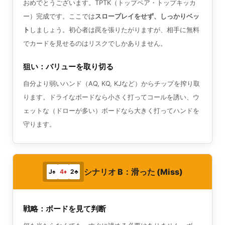
おめでとうございます。TPTK（トップペア・トップキッカ
ー）完成です。ここでは
スロープレイをせず、しっかりベッ
ト
しましょう。初心者は罠を張りたがりますが、相手に無料
でカードを見せるのはリスクでしかありません。
狙い：バリューを取り切る
自分より弱いハンド（AQ, KQ, KJなど）からチップを搾り取
ります。ドライなボードなら小さく打ってコールを誘い、ウ
ェットな（ドローが多い）ボードなら大きく打ってハンドを
守ります。
シナリオ B：滑った (Miss)
J♠
4♦
2♣
戦略：ボードを見て判断