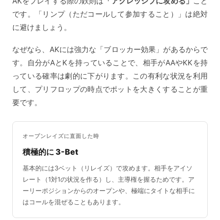
AKをプレイする際の鉄則は
「アグレッシブに攻める」
こと
です。「リンプ（ただコールして参加すること）」は絶対
に避けましょう。
なぜなら、AKには強力な「ブロッカー効果」があるからで
す。自分がAとKを持っていることで、相手がAAやKKを持
っている確率は劇的に下がります。この有利な状況を利用
して、プリフロップの時点でポットを大きくすることが重
要です。
オープンレイズに直面した時
積極的に 3-Bet
基本的には3ベット（リレイズ）で攻めます。相手をアイソ
レート（1対1の状況を作る）し、主導権を握るためです。ア
ーリーポジションからのオープンや、極端にタイトな相手に
はコールを混ぜることもあります。