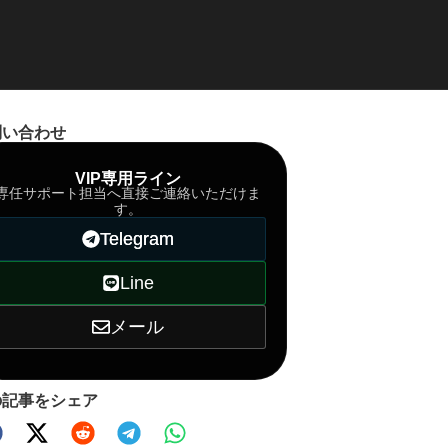
問い合わせ
VIP専用ライン
専任サポート担当へ直接ご連絡いただけま
す。
Telegram
Line
メール
の記事をシェア