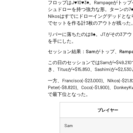
フロップはJ♥10♥3♦。Rampageが
シュドローを持つ強力な形。ターンの7♦
Nikosはすでにドローイングデッドと
でセットを作る計3枚のアウトが残った
リバーに落ちたのは8♠。JTがその3アウ
を手にした。
セッション結果：Samがトップ、Ramp
この日のセッションではSamが+$49,21
き、Titusが+$15,850、Sashimiが+
一方、Francisco(-$23,000)、Nikos(-$
Peter(-$8,820)、Coco(-$1,900)、Do
で最下位となった。
プレイヤー
Sam