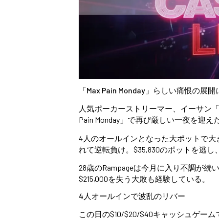
「Max Pain Monday」らしい痛恨の展開
人気ポーカーストリーマー、イーサン「Rampag
Pain Monday」で再び厳しい一夜を迎え
4人のオールインとなった大ポットで大
れて逆転負け。$35,830のポットを逃し
28歳のRampageは今月に入り不調が
$215,000を失う大敗も経験している。
4人オールインで波乱のリバー
この日の$10/$20/$40キャッシュゲー