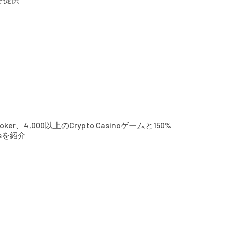
Poker、4,000以上のCrypto Casinoゲームと150%
usを紹介