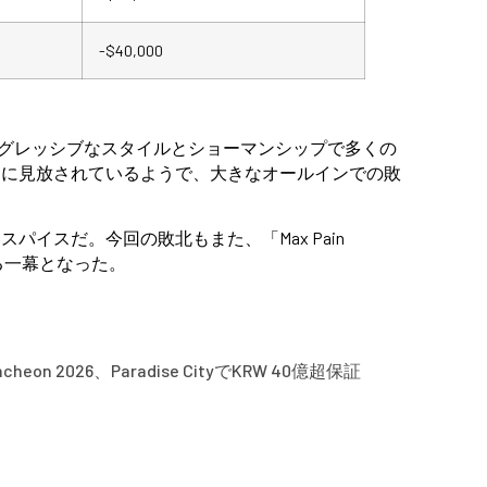
-$40,000
は、アグレッシブなスタイルとショーマンシップで多くの
運に見放されているようで、大きなオールインでの敗
パイスだ。今回の敗北もまた、「Max Pain
する一幕となった。
Incheon 2026、Paradise CityでKRW 40億超保証