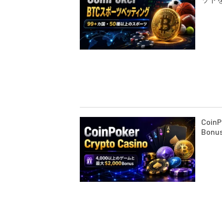
Coin
Bon