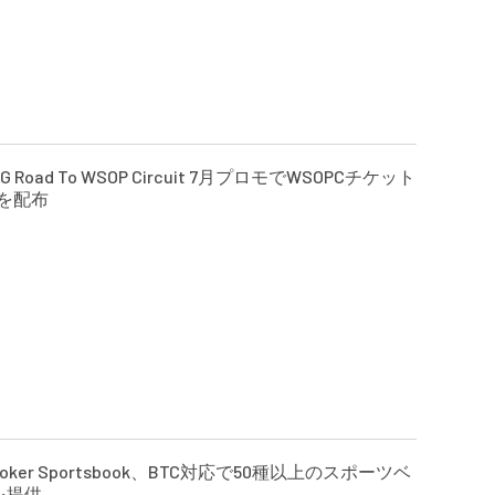
GG Road To WSOP Circuit 7月プロモでWSOPCチケット
枚を配布
nPoker Sportsbook、BTC対応で50種以上のスポーツベ
を提供