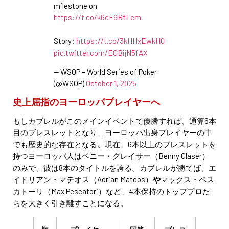
milestone on
https://t.co/k6cF9BfLcm
.
Story:
https://t.co/3kHHxEwkH0
pic.twitter.com/EGBijN5fAX
— WSOP – World Series of Poker
(@WSOP)
October 1, 2025
史上屈指のヨーロッパプレイヤーへ
もしカブレルがこのメインイベントで優勝すれば、通算6本
目のブレスレットとなり、ヨーロッパ出身プレイヤーの中
でも歴史的な存在となる。現在、6本以上のブレスレットを
持つヨーロッパ人はベニー・グレイサー（Benny Glaser）
のみで、彼は8本のタイトルを誇る。カブレルが勝てば、エ
イドリアン・マテオス（Adrian Mateos）
や
マックス・ペス
カトーリ（Max Pescatori）など、4本保持のトッププロた
ちを大きく引き離すことになる。