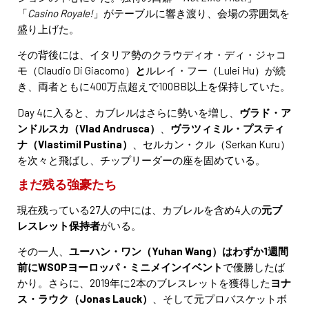
「
Casino Royale!
」がテーブルに響き渡り、会場の雰囲気を
盛り上げた。
その背後には、イタリア勢のクラウディオ・ディ・ジャコ
モ（Claudio Di Giacomo）
と
ルレイ・フー（Lulei Hu）が続
き、両者ともに400万点超えで100BB以上を保持していた。
Day 4に入ると、カブレルはさらに勢いを増し、
ヴラド・ア
ンドルスカ（Vlad Andrusca）
、
ヴラツィミル・プスティ
ナ（Vlastimil Pustina）
、セルカン・クル（Serkan Kuru）
を次々と飛ばし、チップリーダーの座を固めている。
まだ残る強豪たち
現在残っている27人の中には、カブレルを含め4人の
元ブ
レスレット保持者
がいる。
その一人、
ユーハン・ワン（Yuhan Wang）はわずか1週間
前にWSOPヨーロッパ・ミニメインイベント
で優勝したば
かり。さらに、2019年に2本のブレスレットを獲得した
ヨナ
ス・ラウク（Jonas Lauck）
、そして元プロバスケットボ