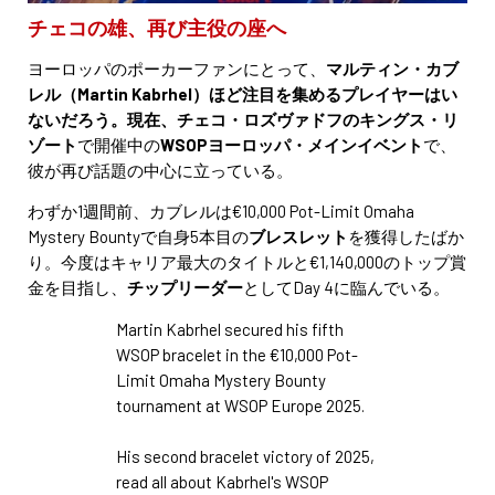
チェコの雄、再び主役の座へ
ヨーロッパのポーカーファンにとって、
マルティン・カブ
レル（Martin Kabrhel）ほど注目を集めるプレイヤーはい
ないだろう。現在、チェコ・ロズヴァドフのキングス・リ
ゾート
で開催中の
WSOPヨーロッパ・メインイベント
で、
彼が再び話題の中心に立っている。
わずか1週間前、カブレルは€10,000 Pot-Limit Omaha
Mystery Bountyで自身5本目の
ブレスレット
を獲得したばか
り。今度はキャリア最大のタイトルと€1,140,000のトップ賞
金を目指し、
チップリーダー
としてDay 4に臨んでいる。
Martin Kabrhel secured his fifth
WSOP bracelet in the €10,000 Pot-
Limit Omaha Mystery Bounty
tournament at WSOP Europe 2025.
His second bracelet victory of 2025,
read all about Kabrhel's WSOP