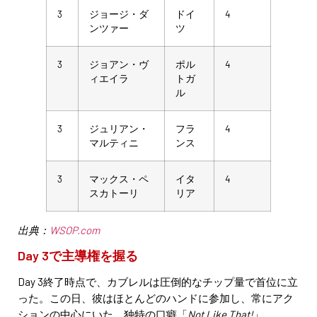
3
ジョージ・ダ
ドイ
4
ンツァー
ツ
3
ジョアン・ヴ
ポル
4
ィエイラ
トガ
ル
3
ジュリアン・
フラ
4
マルティニ
ンス
3
マックス・ペ
イタ
4
スカトーリ
リア
出典：
WSOP.com
Day 3で主導権を握る
Day 3終了時点で、カブレルは圧倒的なチップ量で首位に立
った。この日、彼はほとんどのハンドに参加し、常にアク
ションの中心にいた。独特の口癖「
Not Like That!
」