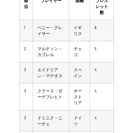
順
プレイヤー
国籍
ブレス
位
レット
数
1
ベニー・グレ
イギ
8
イサー
リス
2
マルティン・
チェ
5
カブレル
コ
3
エイドリア
スペ
4
ン・マテオス
イン
3
クラース・ゼ
オー
4
ーゲブレヒト
スト
リア
3
ドミニク・ニ
ドイ
4
ーチェ
ツ