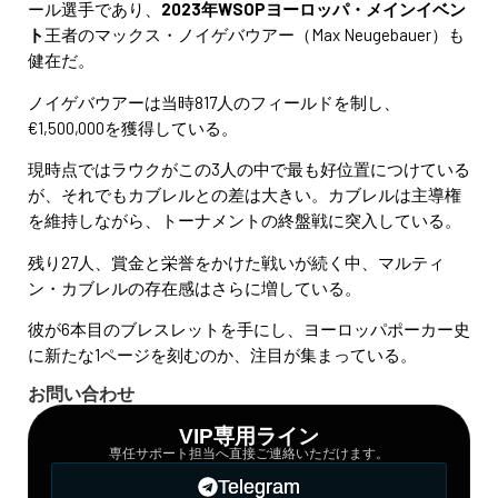
ール選手であり、
2023年WSOPヨーロッパ・メインイベン
ト
王者のマックス・ノイゲバウアー（Max Neugebauer）も
健在だ。
ノイゲバウアーは当時817人のフィールドを制し、
€1,500,000を獲得している。
現時点ではラウクがこの3人の中で最も好位置につけている
が、それでもカブレルとの差は大きい。カブレルは主導権
を維持しながら、トーナメントの終盤戦に突入している。
残り27人、賞金と栄誉をかけた戦いが続く中、マルティ
ン・カブレルの存在感はさらに増している。
彼が6本目のブレスレットを手にし、ヨーロッパポーカー史
に新たな1ページを刻むのか、注目が集まっている。
お問い合わせ
VIP専用ライン
専任サポート担当へ直接ご連絡いただけます。
Telegram