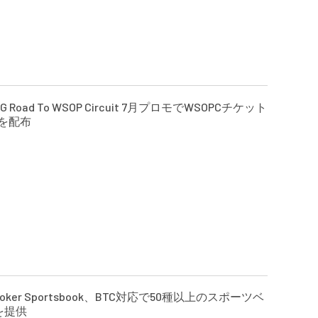
GG Road To WSOP Circuit 7月プロモでWSOPCチケット
枚を配布
nPoker Sportsbook、BTC対応で50種以上のスポーツベ
を提供