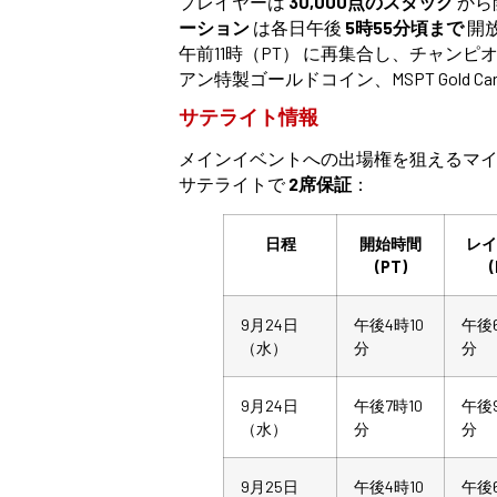
プレイヤーは
30,000点のスタック
から
ーション
は各日午後
5時55分頃まで
開放
午前11時（PT） に再集合し、チャン
アン特製ゴールドコイン、MSPT Gold C
サテライト情報
メインイベントへの出場権を狙えるマ
サテライトで
2席保証
：
日程
開始時間
レ
(PT)
9月24日
午後4時10
午後
（水）
分
分
9月24日
午後7時10
午後
（水）
分
分
9月25日
午後4時10
午後