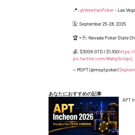
📍:
@VenetianPoker
– Las Veg
🗓️: September 25-28, 2025
🏆 + 🃏: Nevada Poker State 
💰: $300K GTD / $1,100
https:/
pic.twitter.com/WahpOcUqcL
— MSPT (@msptpoker)
Septemb
あなたにおすすめの記事
APT 