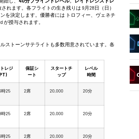
開始し、
40分ブラインドレベル
。
レイトレジストレ
されます。各フライトの生き残りは 9月28日（日）
ピオンを決定します。優勝者には トロフィー、ヴェネチ
ard が授与されます。
イルストーンサテライトも多数用意されています。各
イトレジ
保証シ
スタートチ
レベル
(PT)
ート
ップ
時間
6時25
2席
20,000
20分
9時25
2席
20,000
20分
6時25
2席
20,000
20分