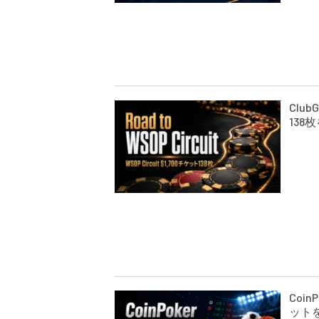
Club
138
Coi
ット