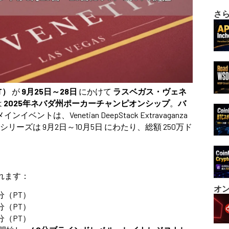
さ
PT）
が
9月25日～28日
にかけて
ラスベガス・ヴェネ
は
2025年ネバダ州ポーカーチャンピオンシップ
。
バ
インイベントは、Venetian DeepStack Extravaganza
リーズは 9月2日～10月5日 にわたり、総額 250万ド
れます：
オ
分（PT）
分（PT）
分（PT）