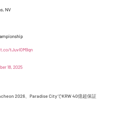
as, NV
Championship
/t.co/tJuvIOM9qn
er 18, 2025
Incheon 2026、Paradise CityでKRW 40億超保証