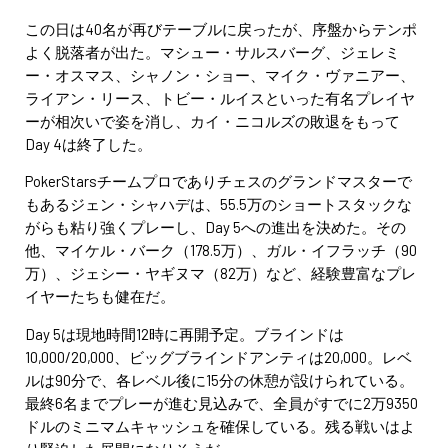
この日は40名が再びテーブルに戻ったが、序盤からテンポ
よく脱落者が出た。マシュー・サルスバーグ、ジェレミ
ー・オスマス、シャノン・ショー、マイク・ヴァニアー、
ライアン・リース、トビー・ルイスといった有名プレイヤ
ーが相次いで姿を消し、カイ・ニコルズの敗退をもって
Day 4は終了した。
PokerStarsチームプロでありチェスのグランドマスターで
もあるジェン・シャハデは、55.5万のショートスタックな
がらも粘り強くプレーし、Day 5への進出を決めた。その
他、マイケル・バーク（178.5万）、ガル・イフラッチ（90
万）、ジェシー・ヤギヌマ（82万）など、経験豊富なプレ
イヤーたちも健在だ。
Day 5は現地時間12時に再開予定。ブラインドは
10,000/20,000、ビッグブラインドアンティは20,000。レベ
ルは90分で、各レベル後に15分の休憩が設けられている。
最終6名までプレーが進む見込みで、全員がすでに2万9350
ドルのミニマムキャッシュを確保している。残る戦いはよ