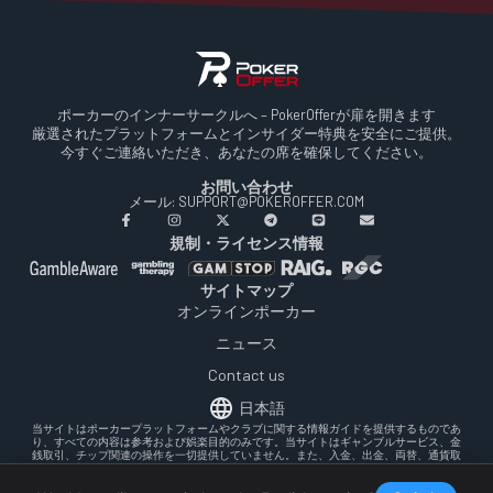
ポーカーのインナーサークルへ – PokerOfferが扉を開きます
厳選されたプラットフォームとインサイダー特典を安全にご提供。
今すぐご連絡いただき、あなたの席を確保してください。
お問い合わせ
メール: SUPPORT@POKEROFFER.COM
規制・ライセンス情報
サイトマップ
オンラインポーカー
ニュース
Contact us
日本語
当サイトはポーカープラットフォームやクラブに関する情報ガイドを提供するものであ
り、すべての内容は参考および娯楽目的のみです。当サイトはギャンブルサービス、金
銭取引、チップ関連の操作を一切提供していません。また、入金、出金、両替、通貨取
引には関与しておらず、これらを仲介・支援することもありません。オンラインポーカ
ーに参加する前に、お住まいの地域の法律を必ずご確認ください。