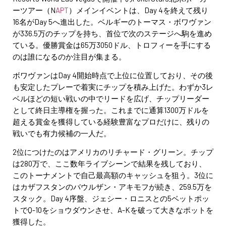
ーツアー（N
APT
）メインイベントは、Day 4を終えて残り
16名がDay 5へ進出した。ベルギーのトーマス・ボワヴァン
が336.5万のチップを持ち、首位で次のステージへ駒を進め
ている。優勝賞金は65万3050ドル、トロフィーを手にする
のは誰になるのか注目が集まる。
ボワヴァンはDay 4開始時点で上位に位置しており、その後
も安定したプレーで着実にチップを積み上げた。わずか3レ
ベルほどの短い戦いの中でリードを広げ、チップリーダー
として終日主導権を握った。これまでに通算1300万ドルを
超える賞金を獲得している経験豊富なプロだけに、残りの
戦いでも有力候補の一人だ。
2位につけたのはアメリカのリチャード・グリーン。チップ
は280万で、ここ数年ライブシーンで結果を残しており、
このトーナメントで自己最高額のキャッシュを狙う。3位に
はカザフスタンのバウルザン・アキモフが続き、259.5万を
スタック。Day 4序盤、ジェシー・ロニスとの5ベットポッ
トでQ-10をショウダウンさせ、A-Kを破って大きなポットを
獲得した。