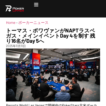
Home
-
ポーカーニュース
トーマス・ボワヴァンがNAPTラスベ
ガス・メインイベントDay 4を制す 残
り16名がDay 5へ
2025年11月11日
Resorts World Las Vegasで開催中のPokerStars北米ポーカ