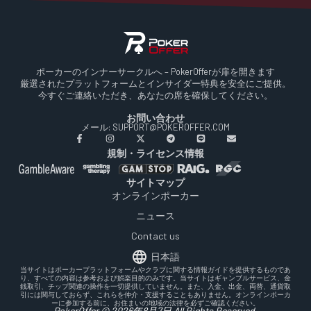
ポーカーのインナーサークルへ – PokerOfferが扉を開きます
厳選されたプラットフォームとインサイダー特典を安全にご提供。
今すぐご連絡いただき、あなたの席を確保してください。
お問い合わせ
メール: SUPPORT@POKEROFFER.COM
規制・ライセンス情報
サイトマップ
オンラインポーカー
ニュース
Contact us
日本語
当サイトはポーカープラットフォームやクラブに関する情報ガイドを提供するものであ
り、すべての内容は参考および娯楽目的のみです。当サイトはギャンブルサービス、金
銭取引、チップ関連の操作を一切提供していません。また、入金、出金、両替、通貨取
引には関与しておらず、これらを仲介・支援することもありません。オンラインポーカ
ーに参加する前に、お住まいの地域の法律を必ずご確認ください。
PokerOffer © 2026年8月7日 All Rights Reserved.