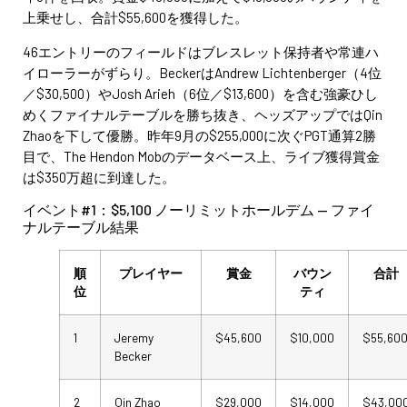
上乗せし、合計$55,600を獲得した。
46エントリーのフィールドはブレスレット保持者や常連ハ
イローラーがずらり。BeckerはAndrew Lichtenberger（4位
／$30,500）やJosh Arieh（6位／$13,600）を含む強豪ひし
めくファイナルテーブルを勝ち抜き、ヘッズアップではQin
Zhaoを下して優勝。昨年9月の$255,000に次ぐPGT通算2勝
目で、The Hendon Mobのデータベース上、ライブ獲得賞金
は$350万超に到達した。
イベント#1：$5,100 ノーリミットホールデム — ファイ
ナルテーブル結果
順
プレイヤー
賞金
バウン
合計
位
ティ
1
Jeremy
$45,600
$10,000
$55,60
Becker
2
Qin Zhao
$29,000
$14,000
$43,00