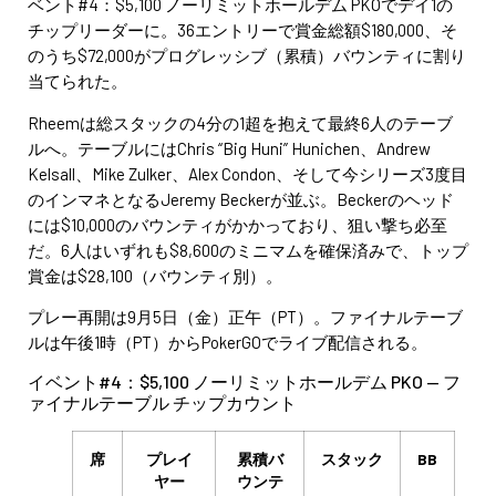
ベント#4：$5,100 ノーリミットホールデム PKOでデイ1の
チップリーダーに。36エントリーで賞金総額$180,000、そ
のうち$72,000がプログレッシブ（累積）バウンティに割り
当てられた。
Rheemは総スタックの4分の1超を抱えて最終6人のテーブ
ルへ。テーブルにはChris “Big Huni” Hunichen、Andrew
Kelsall、Mike Zulker、Alex Condon、そして今シリーズ3度目
のインマネとなるJeremy Beckerが並ぶ。Beckerのヘッド
には$10,000のバウンティがかかっており、狙い撃ち必至
だ。6人はいずれも$8,600のミニマムを確保済みで、トップ
賞金は$28,100（バウンティ別）。
プレー再開は9月5日（金）正午（PT）。ファイナルテーブ
ルは午後1時（PT）からPokerGOでライブ配信される。
イベント#4：$5,100 ノーリミットホールデム PKO — フ
ァイナルテーブル チップカウント
席
プレイ
累積バ
スタック
BB
ヤー
ウンテ