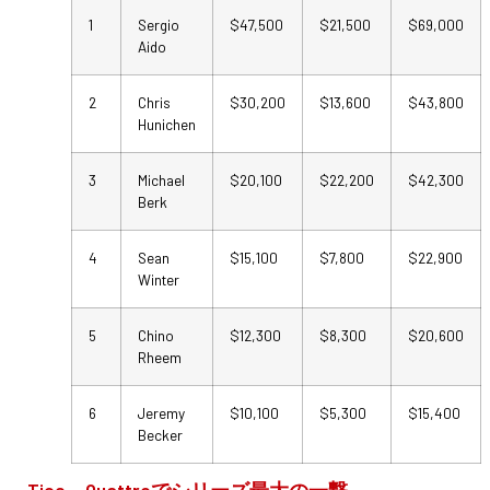
1
Sergio
$47,500
$21,500
$69,000
Aido
2
Chris
$30,200
$13,600
$43,800
Hunichen
3
Michael
$20,100
$22,200
$42,300
Berk
4
Sean
$15,100
$7,800
$22,900
Winter
5
Chino
$12,300
$8,300
$20,600
Rheem
6
Jeremy
$10,100
$5,300
$15,400
Becker