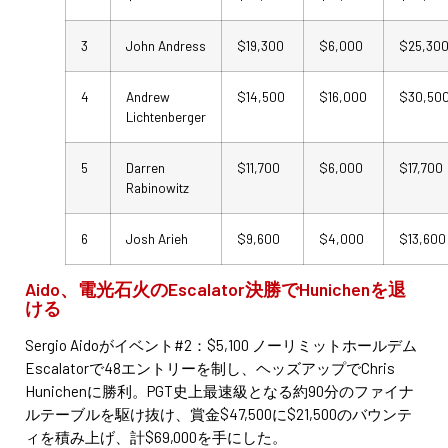
3
John Andress
$19,300
$6,000
$25,30
4
Andrew
$14,500
$16,000
$30,50
Lichtenberger
5
Darren
$11,700
$6,000
$17,700
Rabinowitz
6
Josh Arieh
$9,600
$4,000
$13,600
Aido、電光石火のEscalator決勝でHunichenを退
ける
Sergio Aidoがイベント#2：$5,100 ノーリミットホールデム
Escalatorで48エントリーを制し、ヘッズアップでChris
Hunichenに勝利。PGT史上最速級となる約90分のファイナ
ルテーブルを駆け抜け、賞金$47,500に$21,500のバウンテ
ィを積み上げ、計$69,000を手にした。