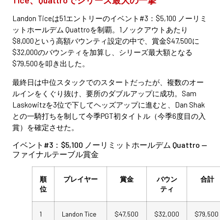
Tice、Quattroでシリーズ最大の一撃
Landon Ticeは51エントリーのイベント#3：$5,100 ノーリミ
ットホールデム Quattroを制覇。1ノックアウトあたり
$8,000という高額バウンティ設定の中で、賞金$47,500に
$32,000のバウンティを加算し、シリーズ最大額となる
$79,500を叩き出した。
最終日は中位スタックでのスタートだったが、複数のオー
ルインをくぐり抜け、要所のダブルアップに成功。Sam
Laskowitzを3位で下してヘッズアップに進むと、Dan Shak
との一騎打ちを制して今季PGT初タイトル（今季6度目の入
賞）を確定させた。
イベント#3：$5,100 ノーリミットホールデム Quattro —
ファイナルテーブル賞金
順
プレイヤー
賞金
バウン
合計
位
ティ
1
Landon Tice
$47,500
$32,000
$79,500