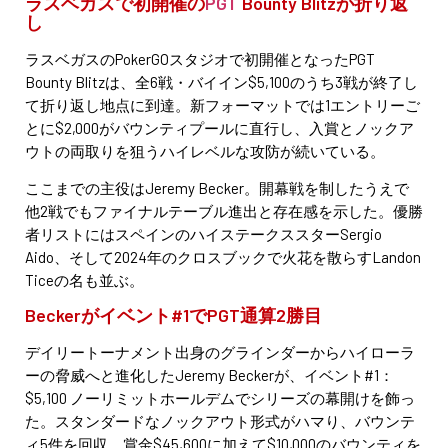
ラスベガスで初開催の
PGT
Bounty Blitzが折り返
し
ラスベガスのPokerGOスタジオで初開催となったPGT
Bounty Blitzは、全6戦・バイイン$5,100のうち3戦が終了し
て折り返し地点に到達。新フォーマットでは1エントリーご
とに$2,000がバウンティプールに直行し、入賞とノックア
ウトの両取りを狙うハイレベルな攻防が続いている。
ここまでの主役はJeremy Becker。開幕戦を制したうえで
他2戦でもファイナルテーブル進出と存在感を示した。優勝
者リストにはスペインのハイステークススターSergio
Aido、そして2024年のクロスブックで火花を散らすLandon
Ticeの名も並ぶ。
Beckerがイベント#1でPGT通算2勝目
デイリートーナメント出身のグラインダーからハイローラ
ーの脅威へと進化したJeremy Beckerが、イベント#1：
$5,100 ノーリミットホールデムでシリーズの幕開けを飾っ
た。スタンダードなノックアウト形式がハマり、バウンテ
ィ5件を回収。賞金$45,600に加えて$10,000のバウンティを