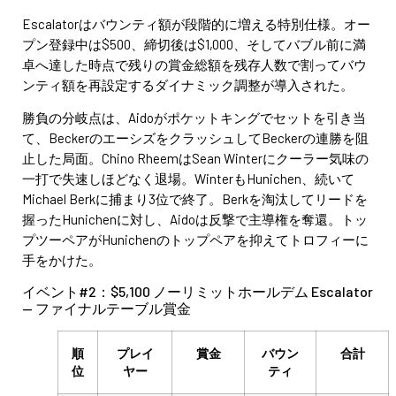
Escalatorはバウンティ額が段階的に増える特別仕様。オー
プン登録中は$500、締切後は$1,000、そしてバブル前に満
卓へ達した時点で残りの賞金総額を残存人数で割ってバウ
ンティ額を再設定するダイナミック調整が導入された。
勝負の分岐点は、Aidoがポケットキングでセットを引き当
て、BeckerのエーシズをクラッシュしてBeckerの連勝を阻
止した局面。Chino RheemはSean Winterにクーラー気味の
一打で失速しほどなく退場。WinterもHunichen、続いて
Michael Berkに捕まり3位で終了。Berkを淘汰してリードを
握ったHunichenに対し、Aidoは反撃で主導権を奪還。トッ
プツーペアがHunichenのトップペアを抑えてトロフィーに
手をかけた。
イベント#2：$5,100 ノーリミットホールデム Escalator
— ファイナルテーブル賞金
順
プレイ
賞金
バウン
合計
位
ヤー
ティ