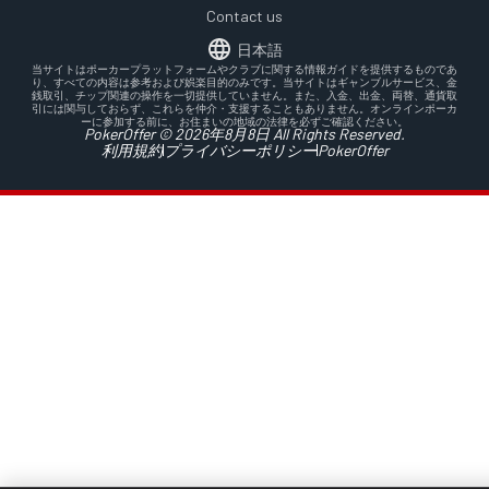
Contact us
日本語
当サイトはポーカープラットフォームやクラブに関する情報ガイドを提供するものであ
り、すべての内容は参考および娯楽目的のみです。当サイトはギャンブルサービス、金
銭取引、チップ関連の操作を一切提供していません。また、入金、出金、両替、通貨取
引には関与しておらず、これらを仲介・支援することもありません。オンラインポーカ
ーに参加する前に、お住まいの地域の法律を必ずご確認ください。
PokerOffer © 2026年8月8日 All Rights Reserved.
利用規約
プライバシーポリシー
PokerOffer