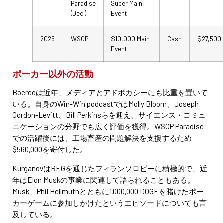
Paradise
Super Main
(Dec.)
Event
2025
WSOP
$10,000 Main
Cash
$27,500
Event
ポーカー以外の活動
Boereeは近年、メディアとアドボカシーにも比重を置いて
いる。自身のWin-Win podcastではMolly Bloom、Joseph
Gordon-Levitt、Bill Perkinsらを迎え、サイエンス・コミュ
ニケーションの分野でも広く評価を獲得。WSOP Paradise
での活躍後には、工場畜産の問題解決を支援するため
$560,000を寄付した。
KurganovはREGを通じたフィランソロピーに積極的で、近
年はElon Muskの事業に関連して語られることもある。
Musk、Phil Hellmuthとともに1,000,000 DOGEを賭けたポー
カーゲームに参加しかけたというエピソードについても言
及している。