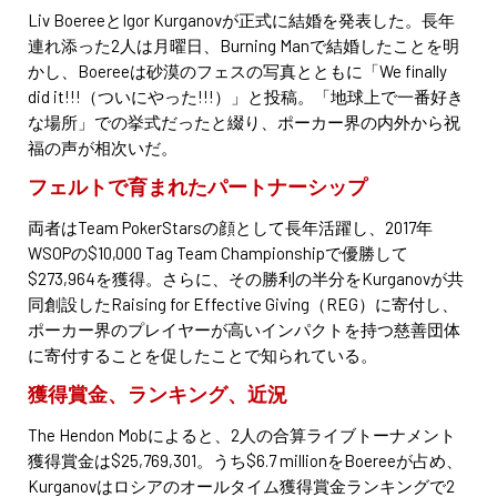
Liv BoereeとIgor Kurganovが正式に結婚を発表した。長年
連れ添った2人は月曜日、Burning Manで結婚したことを明
かし、Boereeは砂漠のフェスの写真とともに「We finally
did it!!!（ついにやった!!!）」と投稿。「地球上で一番好き
な場所」での挙式だったと綴り、ポーカー界の内外から祝
福の声が相次いだ。
フェルトで育まれたパートナーシップ
両者はTeam PokerStarsの顔として長年活躍し、2017年
WSOPの$10,000 Tag Team Championshipで優勝して
$273,964を獲得。さらに、その勝利の半分をKurganovが共
同創設したRaising for Effective Giving（REG）に寄付し、
ポーカー界のプレイヤーが高いインパクトを持つ慈善団体
に寄付することを促したことで知られている。
獲得賞金、ランキング、近況
The Hendon Mobによると、2人の合算ライブトーナメント
獲得賞金は$25,769,301。うち$6.7 millionをBoereeが占め、
Kurganovはロシアのオールタイム獲得賞金ランキングで2