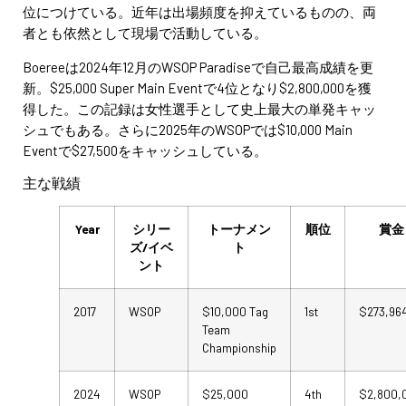
位につけている。近年は出場頻度を抑えているものの、両
者とも依然として現場で活動している。
Boereeは2024年12月のWSOP Paradiseで自己最高成績を更
新。$25,000 Super Main Eventで4位となり$2,800,000を獲
得した。この記録は女性選手として史上最大の単発キャッ
シュでもある。さらに2025年のWSOPでは$10,000 Main
Eventで$27,500をキャッシュしている。
主な戦績
Year
シリー
トーナメン
順位
賞金
ズ/イベ
ト
ント
2017
WSOP
$10,000 Tag
1st
$273,96
Team
Championship
2024
WSOP
$25,000
4th
$2,800,