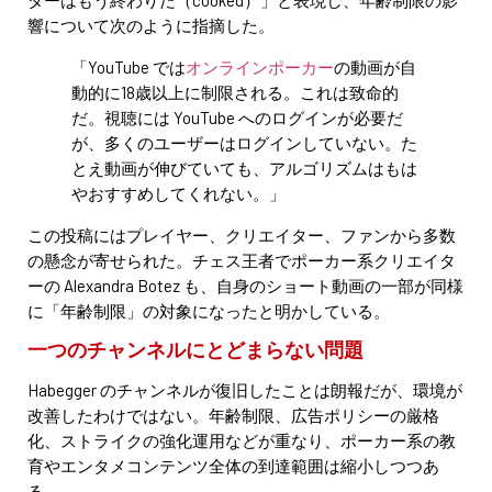
響について次のように指摘した。
「YouTube では
オンラインポーカー
の動画が自
動的に18歳以上に制限される。これは致命的
だ。視聴には YouTube へのログインが必要だ
が、多くのユーザーはログインしていない。た
とえ動画が伸びていても、アルゴリズムはもは
やおすすめしてくれない。」
この投稿にはプレイヤー、クリエイター、ファンから多数
の懸念が寄せられた。チェス王者でポーカー系クリエイタ
ーの Alexandra Botez も、自身のショート動画の一部が同様
に「年齢制限」の対象になったと明かしている。
一つのチャンネルにとどまらない問題
Habegger のチャンネルが復旧したことは朗報だが、環境が
改善したわけではない。年齢制限、広告ポリシーの厳格
化、ストライクの強化運用などが重なり、ポーカー系の教
育やエンタメコンテンツ全体の到達範囲は縮小しつつあ
る。