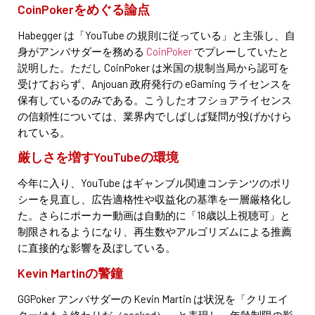
CoinPokerをめぐる論点
Habegger は「YouTube の規則に従っている」と主張し、自
身がアンバサダーを務める
CoinPoker
でプレーしていたと
説明した。ただし CoinPoker は米国の規制当局から認可を
受けておらず、Anjouan 政府発行の eGaming ライセンスを
保有しているのみである。こうしたオフショアライセンス
の信頼性については、業界内でしばしば疑問が投げかけら
れている。
厳しさを増すYouTubeの環境
今年に入り、YouTube はギャンブル関連コンテンツのポリ
シーを見直し、広告適格性や収益化の基準を一層厳格化し
た。さらにポーカー動画は自動的に「18歳以上視聴可」と
制限されるようになり、再生数やアルゴリズムによる推薦
に直接的な影響を及ぼしている。
Kevin Martinの警鐘
GGPoker アンバサダーの Kevin Martin は状況を「クリエイ
ターはもう終わりだ（cooked）」と表現し、年齢制限の影