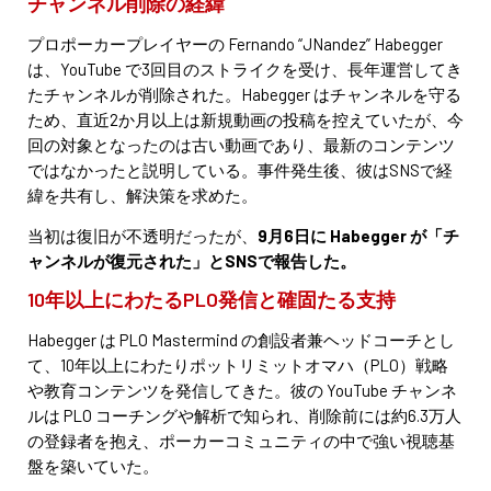
チャンネル削除の経緯
プロポーカープレイヤーの Fernando “JNandez” Habegger
は、YouTube で3回目のストライクを受け、長年運営してき
たチャンネルが削除された。Habegger はチャンネルを守る
ため、直近2か月以上は新規動画の投稿を控えていたが、今
回の対象となったのは古い動画であり、最新のコンテンツ
ではなかったと説明している。事件発生後、彼はSNSで経
緯を共有し、解決策を求めた。
当初は復旧が不透明だったが、
9月6日に Habegger が「チ
ャンネルが復元された」とSNSで報告した。
10年以上にわたるPLO発信と確固たる支持
Habegger は PLO Mastermind の創設者兼ヘッドコーチとし
て、10年以上にわたりポットリミットオマハ（PLO）戦略
や教育コンテンツを発信してきた。彼の YouTube チャンネ
ルは PLO コーチングや解析で知られ、削除前には約6.3万人
の登録者を抱え、ポーカーコミュニティの中で強い視聴基
盤を築いていた。