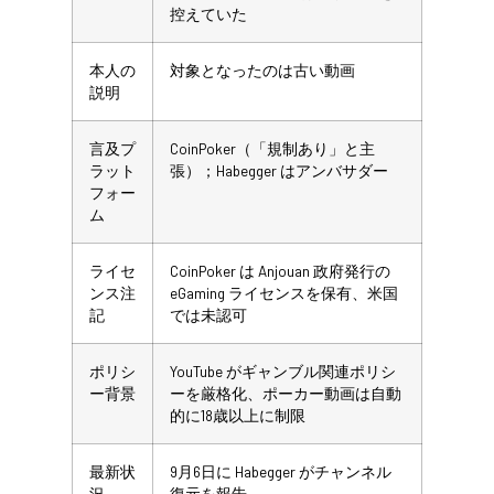
控えていた
本人の
対象となったのは古い動画
説明
言及プ
CoinPoker（「規制あり」と主
ラット
張）；Habegger はアンバサダー
フォー
ム
ライセ
CoinPoker は Anjouan 政府発行の
ンス注
eGaming ライセンスを保有、米国
記
では未認可
ポリシ
YouTube がギャンブル関連ポリシ
ー背景
ーを厳格化、ポーカー動画は自動
的に18歳以上に制限
最新状
9月6日に Habegger がチャンネル
況
復元を報告