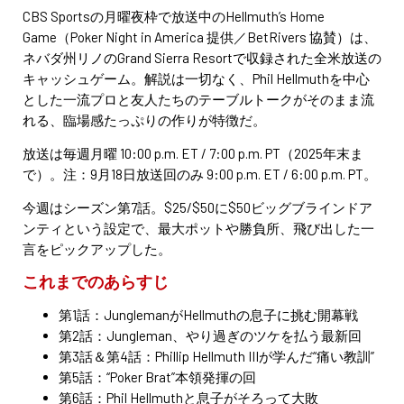
CBS Sportsの月曜夜枠で放送中のHellmuth’s Home
Game（Poker Night in America 提供／BetRivers 協賛）は、
ネバダ州リノのGrand Sierra Resortで収録された全米放送の
キャッシュゲーム。解説は一切なく、Phil Hellmuthを中心
とした一流プロと友人たちのテーブルトークがそのまま流
れる、臨場感たっぷりの作りが特徴だ。
放送は毎週月曜 10:00 p.m. ET / 7:00 p.m. PT（2025年末ま
で）。注：9月18日放送回のみ 9:00 p.m. ET / 6:00 p.m. PT。
今週はシーズン第7話。$25/$50に$50ビッグブラインドア
ンティという設定で、最大ポットや勝負所、飛び出した一
言をピックアップした。
これまでのあらすじ
第1話：JunglemanがHellmuthの息子に挑む開幕戦
第2話：Jungleman、やり過ぎのツケを払う最新回
第3話＆第4話：Phillip Hellmuth IIIが学んだ“痛い教訓”
第5話：“Poker Brat”本領発揮の回
第6話：Phil Hellmuthと息子がそろって大敗