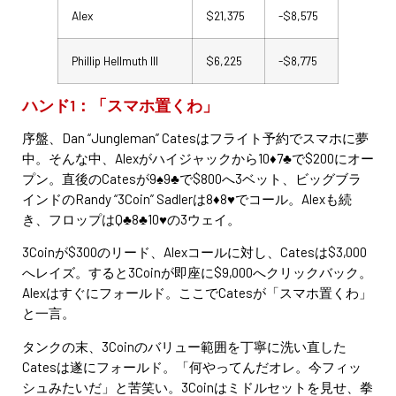
Alex
$21,375
-$8,575
Phillip Hellmuth III
$6,225
-$8,775
ハンド1：「スマホ置くわ」
序盤、Dan “Jungleman” Catesはフライト予約でスマホに夢
中。そんな中、Alexがハイジャックから10♦7♣で$200にオー
プン。直後のCatesが9♠9♣で$800へ3ベット、ビッグブラ
インドのRandy “3Coin” Sadlerは8♦8♥でコール。Alexも続
き、フロップはQ♣8♣10♥の3ウェイ。
3Coinが$300のリード、Alexコールに対し、Catesは$3,000
へレイズ。すると3Coinが即座に$9,000へクリックバック。
Alexはすぐにフォールド。ここでCatesが「スマホ置くわ」
と一言。
タンクの末、3Coinのバリュー範囲を丁寧に洗い直した
Catesは遂にフォールド。「何やってんだオレ。今フィッ
シュみたいだ」と苦笑い。3Coinはミドルセットを見せ、拳