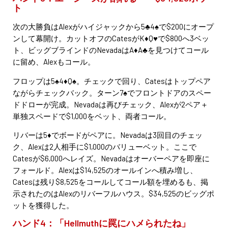
ト
次の大勝負はAlexがハイジャックから5♣4♠で$200にオープ
ンして幕開け。カットオフのCatesがK♦Q♥で$800へ3ベッ
ト、ビッグブラインドのNevadaはA♦A♣を見つけてコール
に留め、Alexもコール。
フロップは5♠4♦Q♠。チェックで回り、Catesはトップペア
ながらチェックバック。ターン7♠でフロントドアのスペー
ドドローが完成。Nevadaは再びチェック、Alexが2ペア＋
単独スペードで$1,000をベット、両者コール。
リバーは5♦でボードがペアに。Nevadaは3回目のチェッ
ク、Alexは2人相手に$1,000のバリューベット。ここで
Catesが$6,000へレイズ。Nevadaはオーバーペアを即座に
フォールド。Alexは$14,525のオールインへ積み増し、
Catesは残り$8,525をコールしてコール額を埋めるも、掲
示されたのはAlexのリバーフルハウス。$34,525のビッグポ
ットを獲得した。
ハンド4：「Hellmuthに罠にハメられたね」