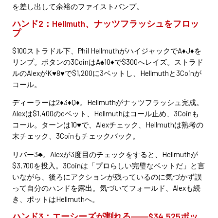
を差し出して余裕のファイストバンプ。
ハンド2：Hellmuth、ナッツフラッシュをフロッ
プ
$100ストラドル下、Phil HellmuthがハイジャックでA♦J♦を
リンプ。ボタンの3CoinはA♠10♦で$300へレイズ。ストラド
ルのAlexがK♥8♥で$1,200に3ベットし、Hellmuthと3Coinが
コール。
ディーラーは2♦3♦Q♦。Hellmuthがナッツフラッシュ完成。
Alexは$1,400のcベット、Hellmuthはコール止め、3Coinも
コール。ターンは10♥で、Alexチェック、Hellmuthは熟考の
末チェック、3Coinもチェックバック。
リバー3♣。Alexが3度目のチェックをすると、Hellmuthが
$3,700を投入。3Coinは「プロらしい完璧なベットだ」と言
いながら、後ろにアクションが残っているのに気づかず誤
って自分のハンドを露出。気づいてフォールド、Alexも続
き、ポットはHellmuthへ。
ハンド3：エーシーズが割れる――$34,525ポッ