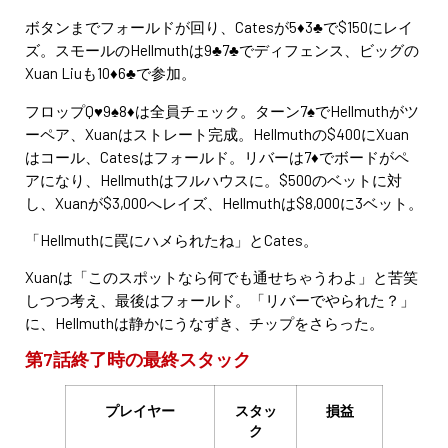
ボタンまでフォールドが回り、Catesが5♦3♣で$150にレイ
ズ。スモールのHellmuthは9♣7♣でディフェンス、ビッグの
Xuan Liuも10♦6♣で参加。
フロップQ♥9♠8♦は全員チェック。ターン7♠でHellmuthがツ
ーペア、Xuanはストレート完成。Hellmuthの$400にXuan
はコール、Catesはフォールド。リバーは7♦でボードがペ
アになり、Hellmuthはフルハウスに。$500のベットに対
し、Xuanが$3,000へレイズ、Hellmuthは$8,000に3ベット。
「Hellmuthに罠にハメられたね」とCates。
Xuanは「このスポットなら何でも通せちゃうわよ」と苦笑
しつつ考え、最後はフォールド。「リバーでやられた？」
に、Hellmuthは静かにうなずき、チップをさらった。
第7話終了時の最終スタック
プレイヤー
スタッ
損益
ク