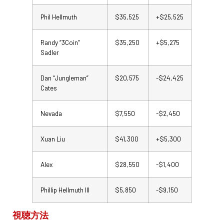
Phil Hellmuth
$35,525
+$25,525
Randy “3Coin”
$35,250
+$5,275
Sadler
Dan “Jungleman”
$20,575
-$24,425
Cates
Nevada
$7,550
-$2,450
Xuan Liu
$41,300
+$5,300
Alex
$28,550
-$1,400
Phillip Hellmuth III
$5,850
-$9,150
視聴方法