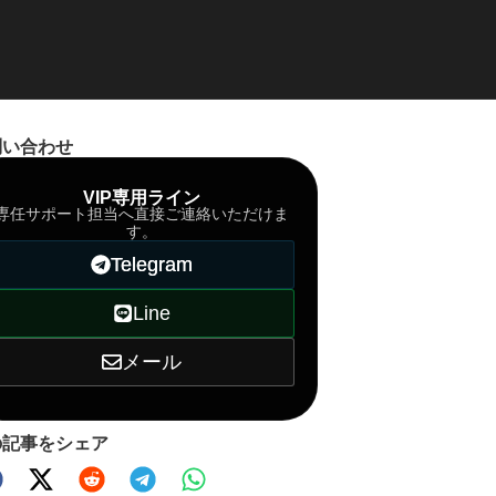
問い合わせ
VIP専用ライン
専任サポート担当へ直接ご連絡いただけま
す。
Telegram
Line
メール
の記事をシェア