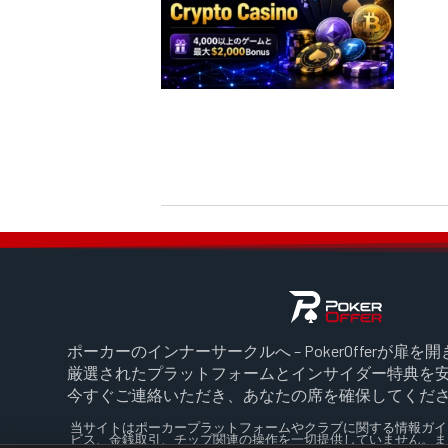
ポーカーのインナーサークルへ – PokerOfferが扉を
厳選されたプラットフォームとインサイダー特典を
今すぐご連絡いただき、あなたの席を確保してくだ
当サイトはポーカープラットフォームやクラブに関する情報ガイ
ビス、金銭取引、チップ関連の操作を一切提供していません。ま