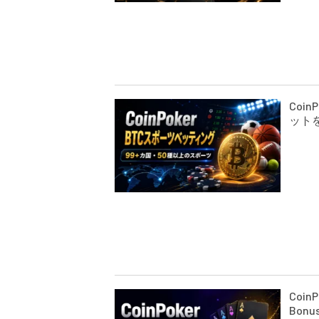
Coi
ット
Coin
Bon