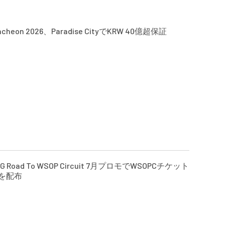
Incheon 2026、Paradise CityでKRW 40億超保証
GG Road To WSOP Circuit 7月プロモでWSOPCチケット
枚を配布