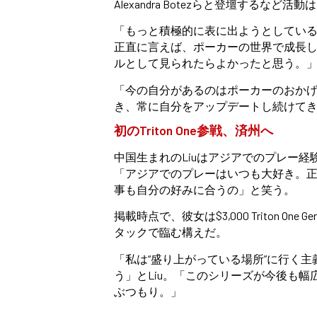
Alexandra Botezらと登壇するなど
「もっと積極的に表に出ようとしてい
正直に言えば、ポーカーの世界で成長
ルとして見られたらよかったと思う。
「今の自分があるのはポーカーのおか
き、常に自分をアップデートし続けて
初のTriton One参戦、済州へ
中国生まれのLiuはアジアでのプレー
「アジアでのプレーはいつも大好き。
事も自分の好みに合うの」と笑う。
掲載時点で、彼女は$3,000 Triton One
タックで臨む構えだ。
「私は“盛り上がっている場所”に行く主義。
う」とLiu。「このシリーズが今後も
ぶつもり。」