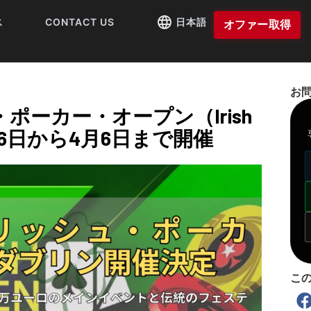
ス
CONTACT US
日本語
オファー取得
お
・ポーカー・オープン（Irish
月26日から4月6日まで開催
こ