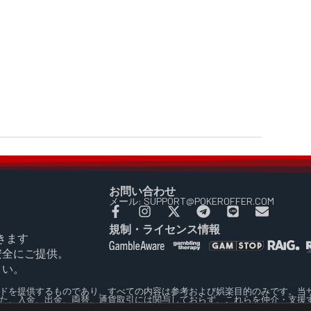
お問い合わせ
メール: SUPPORT@POKEROFFER.COM
規制・ライセンス情報
開きます
安全にご提供。
さい。
ドを提供するものであり、すべての内容は参考および娯楽目的のみです。当
た、入金、出金、両替、通貨取引には関与しておらず、これらを仲介・支援
加する前に、お住まいの地域の法律を必ずご確認ください。