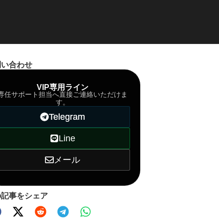
問い合わせ
VIP専用ライン
専任サポート担当へ直接ご連絡いただけま
す。
Telegram
Line
メール
の記事をシェア