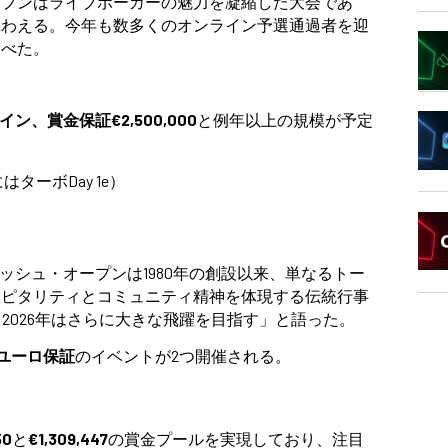
ープンはライブポーカーの魅力を凝縮した大会であ
味わえる。今年も数多くのオンライン予選通過者を迎
述べた。
イイン、賞金保証€2,500,000
と例年以上の規模が予定
にはターボDay 1e）
「アイリッシュ・オープンは1980年の創設以来、単なるトー
スピタリティとコミュニティ精神を体現する伝統行事
、2026年はさらに大きな飛躍を目指す」と語った。
万ユーロ保証
のイベントが2つ開催される。
50
と
€1,309,447
の賞金プールを実現しており、注目