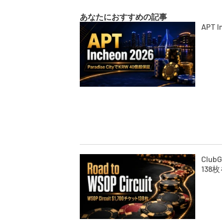
あなたにおすすめの記事
APT 
Club
138