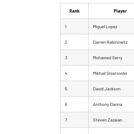
Rank
Player
1
Miguel Lopez
2
Darren Rabinowitz
3
Mohamed Serry
4
Mikhail Sniatovskii
5
David Jackson
6
Anthony Danna
7
Steven Zazaian