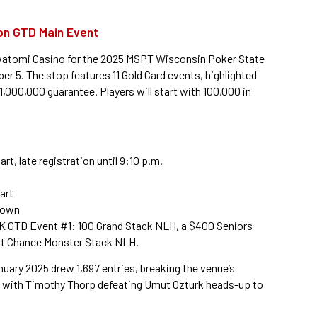
ion GTD Main Event
watomi Casino for the 2025 MSPT Wisconsin Poker State
 5. The stop features 11 Gold Card events, highlighted
1,000,000 guarantee. Players will start with 100,000 in
rt, late registration until 9:10 p.m.
t
art
ydown
0K GTD Event #1: 100 Grand Stack NLH, a $400 Seniors
st Chance Monster Stack NLH.
uary 2025 drew 1,697 entries, breaking the venue’s
ed with Timothy Thorp defeating Umut Ozturk heads-up to