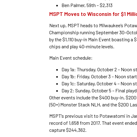
Ben Palmer, 59th – $2,313
MSPT Moves to Wisconsin for $1 Mill
Next up, MSPT heads to Milwaukee’s Pota
Championship running September 30–October
by the $1,110 buy-in Main Event boasting a $
chips and play 40-minute levels.
Main Event schedule:
Day 1a: Thursday, October 2 – Noon sta
Day 1b: Friday, October 3 – Noon star
Day 1c: Saturday, October 4 – Noon st
Day 2: Sunday, October 5 – Final pla
Other events include the $400 buy-in, $20
(50+) Monster Stack NLH, and the $200 La
MSPT’s previous visit to Potawatomi in Jan
record of 1,658 from 2017. That event end
capture $244,362.