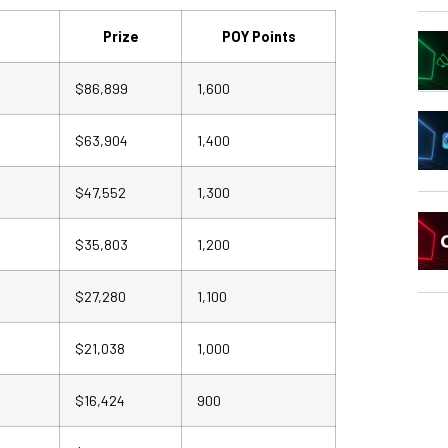
Prize
POY Points
$86,899
1,600
$63,904
1,400
$47,552
1,300
$35,803
1,200
$27,280
1,100
$21,038
1,000
$16,424
900