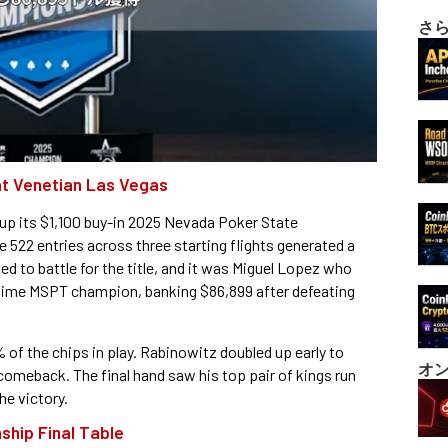
さ
at Venetian Las Vegas
up its $1,100 buy-in 2025 Nevada Poker State
522 entries across three starting flights generated a
ed to battle for the title, and it was Miguel Lopez who
t-time MSPT champion, banking $86,899 after defeating
 of the chips in play. Rabinowitz doubled up early to
オ
comeback. The final hand saw his top pair of kings run
he victory.
hip Final Table