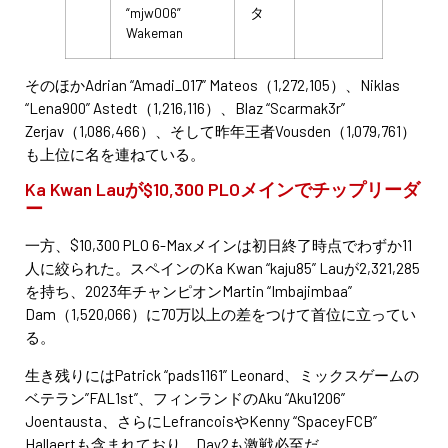
“mjw006”
タ
Wakeman
そのほかAdrian “Amadi_017” Mateos（1,272,105）、Niklas
“Lena900” Astedt（1,216,116）、Blaz “Scarmak3r”
Zerjav（1,086,466）、そして昨年王者Vousden（1,079,761）
も上位に名を連ねている。
Ka Kwan Lauが$10,300 PLOメインでチップリーダ
ー
一方、$10,300 PLO 6-Maxメインは初日終了時点でわずか11
人に絞られた。スペインのKa Kwan “kaju85” Lauが2,321,285
を持ち、2023年チャンピオンMartin “Imbajimbaa”
Dam（1,520,066）に70万以上の差をつけて首位に立ってい
る。
生き残りにはPatrick “pads1161” Leonard、ミックスゲームの
ベテラン”FAL1st”、フィンランドのAku “Aku1206”
Joentausta、さらにLefrancoisやKenny “SpaceyFCB”
Hallaertも含まれており、Day2も激戦必至だ。