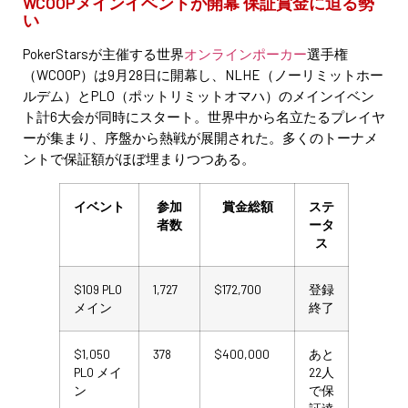
WCOOPメインイベントが開幕 保証賞金に迫る勢
い
PokerStarsが主催する世界
オンラインポーカー
選手権
（WCOOP）は9月28日に開幕し、NLHE（ノーリミットホー
ルデム）とPLO（ポットリミットオマハ）のメインイベン
ト計6大会が同時にスタート。世界中から名立たるプレイヤ
ーが集まり、序盤から熱戦が展開された。多くのトーナメ
ントで保証額がほぼ埋まりつつある。
イベント
参加
賞金総額
ステ
者数
ータ
ス
$109 PLO
1,727
$172,700
登録
メイン
終了
$1,050
378
$400,000
あと
PLO メイ
22人
ン
で保