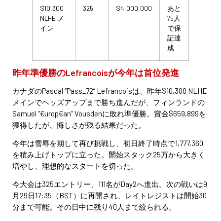
$10,300
325
$4,000,000
あと
NLHE メ
75人
イン
で保
証達
成
昨年準優勝のLefrancoisが今年は首位発進
カナダのPascal “Pass_72” Lefrancoisは、昨年$10,300 NLHE
メインでヘッズアップまで勝ち進んだが、フィンランドの
Samuel “€urop€an” Vousdenに敗れ準優勝。賞金$659,899を
獲得したが、悔しさが残る結果だった。
今年は雪辱を期して再び挑戦し、初日終了時点で1,777,360
を積み上げトップに立った。開始スタック25万から大きく
増やし、理想的なスタートを切った。
今大会は325エントリー、111名がDay2へ進出。次の戦いは9
月29日17:35（BST）に再開され、レイトレジストは開始30
分まで可能。その日中に残り40人まで絞られる。