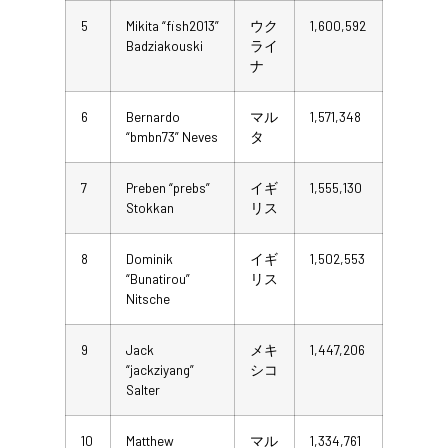
5
Mikita “fish2013”
ウク
1,600,592
Badziakouski
ライ
ナ
6
Bernardo
マル
1,571,348
“bmbn73” Neves
タ
7
Preben “prebs”
イギ
1,555,130
Stokkan
リス
8
Dominik
イギ
1,502,553
“Bunatirou”
リス
Nitsche
9
Jack
メキ
1,447,206
“jackziyang”
シコ
Salter
10
Matthew
マル
1,334,761