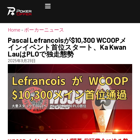
Home
-
ポーカーニュース
Pascal Lefrancoisが$10,300 WCOOPメ
インイベント首位スタート、Ka Kwan
LauはPLOで独走態勢
2025年9月29日