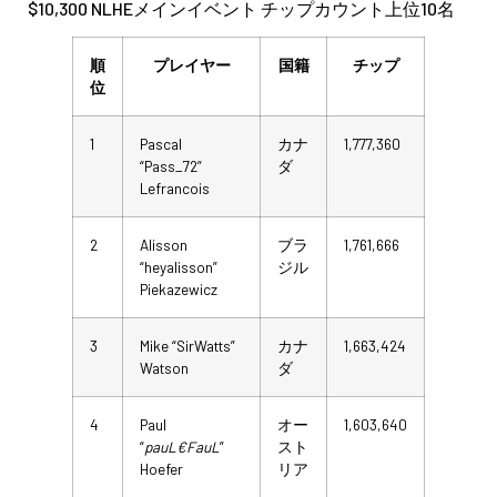
$10,300 NLHEメインイベント チップカウント上位10名
順
プレイヤー
国籍
チップ
位
1
Pascal
カナ
1,777,360
“Pass_72”
ダ
Lefrancois
2
Alisson
ブラ
1,761,666
“heyalisson”
ジル
Piekazewicz
3
Mike “SirWatts”
カナ
1,663,424
Watson
ダ
4
Paul
オー
1,603,640
“
pauL€FauL
”
スト
Hoefer
リア