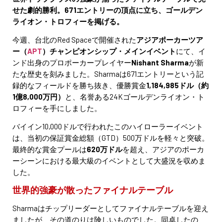
せた劇的勝利。671エントリーの頂点に立ち、ゴールデン
ライオン・トロフィーを掲げる。
今週、台北のRed Spaceで開催された
アジアポーカーツア
ー（
APT
）チャンピオンシップ・メインイベント
にて、イ
ンド出身のプロポーカープレイヤー
Nishant Sharma
が新
たな歴史を刻みました。Sharmaは671エントリーという記
録的なフィールドを勝ち抜き、優勝賞金
1,184,985ドル（約
1億8,000万円）
と、名誉ある24Kゴールデンライオン・ト
ロフィーを手にしました。
バイイン10,000ドルで行われたこのハイローラーイベント
は、当初の保証賞金総額（GTD）500万ドルを軽々と突破。
最終的な賞金プールは
620万ドル
を超え、アジアのポーカ
ーシーンにおける最大級のイベントとして大盛況を収めま
した。
世界的強豪が散ったファイナルテーブル
Sharmaはチップリーダーとしてファイナルテーブルを迎え
ましたが、その道のりは険しいものでした。同卓したの