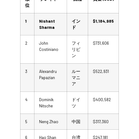
位
1
Nishant
イン
$1,184,985
Sharma
ド
2
John
フィ
$731,606
Costiniano
リピ
ン
3
Alexandru
ルー
$522,931
Papazian
マニ
ア
4
Dominik
ドイ
$400,582
Nitsche
ツ
5
Neng Zhao
中国
$317,360
6
Hao Shan
台湾
$247,181