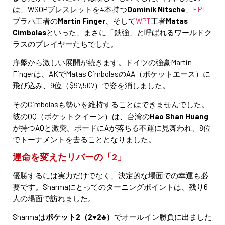
は、WSOPブレスレットを4本持つ
Dominik Nitsche
、
EPT
プラハ王者の
Martin Finger
、そして
WPT
王者
Matas
Cimbolas
といった、まさに「鉄強」と呼ばれるワールドク
ラスのプレイヤーたちでした。
序盤から激しい展開が続きます。ドイツの強豪Martin
Fingerは、AKでMatas CimbolasのAA（ポケットエース）に
飛び込み、9位（$97,507）で姿を消しました。
そのCimbolasも勢いを維持することはできませんでした。
彼のQQ（ポケットクイーン）は、台湾の
Hao Shan Huang
が持つAQと激突。ボードにAが落ちる不運に見舞われ、8位
でトーナメントを去ることとなりました。
運命を変えたリバーの「2」
優勝するには実力だけでなく、決定的な場面での幸運も必
要です。Sharmaにとってのターニングポイントは、残り6
人の場面で訪れました。
Sharmaは
ポケット2（2♥2♣）
でオールイン勝負に出ました