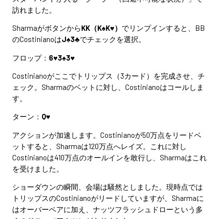
訪れました。
Sharmaがボタンから
KK（K♠K♥）
でリンプインすると、BB
のCostinianoは
J♠3♣
でチェックを選択。
フロップ：
6♥3♠3♥
Costinianoがここでトリップス（3カード）を完成させ、チ
ェック。Sharmaのベットに対し、Costinianoはコールしま
す。
ターン：
Q♥
アクションが加速します。Costinianoが50万点をリードベ
ットすると、Sharmaは120万点へレイズ。これに対し
Costinianoは410万点のオールインを敢行し、Sharmaはこれ
を受けました。
ショーダウンの瞬間、会場は騒然としました。現時点では
トリップスのCostinianoがリードしていますが、Sharmaに
はオーバーペアに加え、ナッツフラッシュドローという多