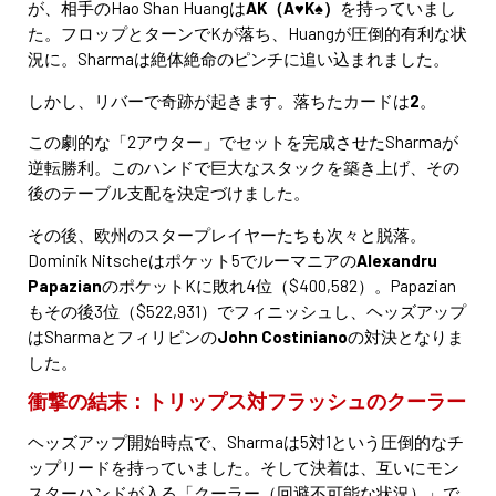
が、相手のHao Shan Huangは
AK（A♥K♠）
を持っていまし
た。フロップとターンでKが落ち、Huangが圧倒的有利な状
況に。Sharmaは絶体絶命のピンチに追い込まれました。
しかし、リバーで奇跡が起きます。落ちたカードは
2
。
この劇的な「2アウター」でセットを完成させたSharmaが
逆転勝利。このハンドで巨大なスタックを築き上げ、その
後のテーブル支配を決定づけました。
その後、欧州のスタープレイヤーたちも次々と脱落。
Dominik Nitscheはポケット5でルーマニアの
Alexandru
Papazian
のポケットKに敗れ4位（$400,582）。Papazian
もその後3位（$522,931）でフィニッシュし、ヘッズアップ
はSharmaとフィリピンの
John Costiniano
の対決となりま
した。
衝撃の結末：トリップス対フラッシュのクーラー
ヘッズアップ開始時点で、Sharmaは5対1という圧倒的なチ
ップリードを持っていました。そして決着は、互いにモン
スターハンドが入る「クーラー（回避不可能な状況）」で