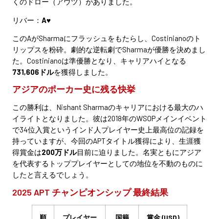
くのドロー（アウツ）がありました。
リバー：
A♥
このAがSharmaにフラッシュをもたらし、Costinianoのト
リップスを粉砕。劇的な逆転劇でSharmaが優勝を決めまし
た。Costinianoは準優勝となり、キャリアハイとなる
731,606ドル
を獲得しました。
アジアのポーカー史に残る快挙
この勝利は、Nishant Sharmaのキャリアにおける最大のハ
イライトとなりました。彼は2018年のWSOPメインイベント
で34位入賞というインド人プレイヤー史上最高位の記録を
持っていますが、今回のAPTタイトル獲得により、生涯獲
得賞金は
200万ドル
目前に迫りました。名実ともにアジア
を代表するトッププレイヤーとしての地位を不動のものに
したと言えるでしょう。
2025 APT チャンピオンシップ 最終結果
順
プレイヤー
国籍
賞金 (USD)