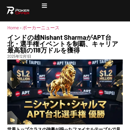
Home
-
ポーカーニュース
インドの雄Nishant SharmaがAPT台
北・選手権イベントを制覇、キャリア
最高額の118万ドルを獲得
2025年12月1日
世界トップクラスの強豪が揃ったファイナルテーブルで見